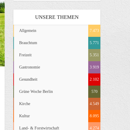
UNSERE THEMEN
Allgemein
7.473
Brauchtum
5.771
Freizeit
5.351
Gastronomie
3.919
Gesundheit
2.102
Grüne Woche Berlin
570
Kirche
4.549
Kultur
8.095
Land- & Forstwirtschaft
4.274