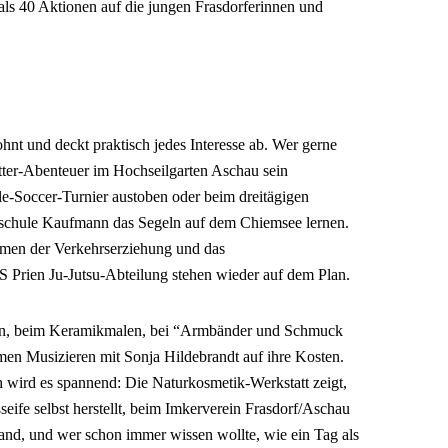
ls 40 Aktionen auf die jungen Frasdorferinnen und
ohnt und deckt praktisch jedes Interesse ab. Wer gerne
tter-Abenteuer im Hochseilgarten Aschau sein
le-Soccer-Turnier austoben oder beim dreitägigen
fschule Kaufmann das Segeln auf dem Chiemsee lernen.
men der Verkehrserziehung und das
uS Prien Ju-Jutsu-Abteilung stehen wieder auf dem Plan.
n, beim Keramikmalen, bei “Armbänder und Schmuck
en Musizieren mit Sonja Hildebrandt auf ihre Kosten.
wird es spannend: Die Naturkosmetik-Werkstatt zeigt,
fe selbst herstellt, beim Imkerverein Frasdorf/Aschau
and, und wer schon immer wissen wollte, wie ein Tag als