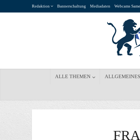
Redaktion
Bannerschaltung
Mediadaten
Webcams Same
ALLE THEMEN
ALLGEMEINE
FR