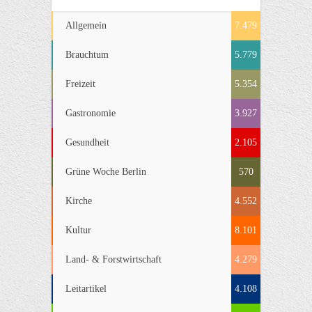
Allgemein
7.479
Brauchtum
5.779
Freizeit
5.354
Gastronomie
3.927
Gesundheit
2.105
Grüne Woche Berlin
570
Kirche
4.552
Kultur
8.101
Land- & Forstwirtschaft
4.279
Leitartikel
4.108