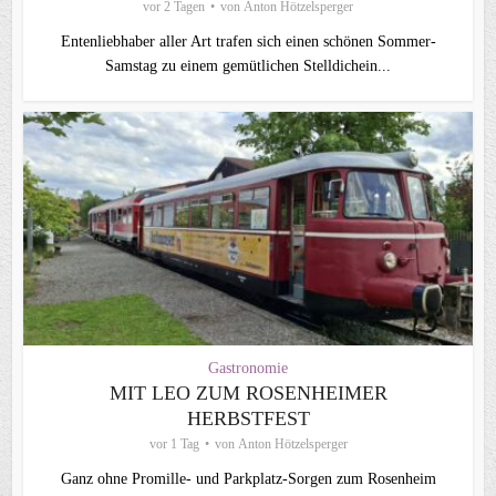
vor 2 Tagen
von
Anton Hötzelsperger
Entenliebhaber aller Art trafen sich einen schönen Sommer-
Samstag zu einem gemütlichen Stelldichein...
Gastronomie
MIT LEO ZUM ROSENHEIMER
HERBSTFEST
vor 1 Tag
von
Anton Hötzelsperger
Ganz ohne Promille- und Parkplatz-Sorgen zum Rosenheim