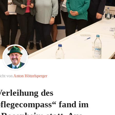
icht von
Anton Hötzelsperger
Verleihung des
pflegecompass“ fand im