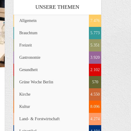
UNSERE THEMEN
Allgemein
7.476
Brauchtum
5.773
Freizeit
5.351
Gastronomie
3.920
Gesundheit
2.102
Grüne Woche Berlin
570
Kirche
4.550
Kultur
8.096
Land- & Forstwirtschaft
4.274