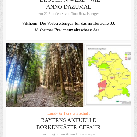
ANNO DAZUMAL
vor 22 Stunden
von
Toni Hötzelsperger
Vilsheim. Die Vorbereitungen für das mittlerweile 33.
Vilsheimer Brauchtumsdreschfest des...
Land- & Forstwirtschaft
BAYERNS AKTUELLE
BORKENKÄFER-GEFAHR
vor 1 Tag
von
Anton Hötzelsperger