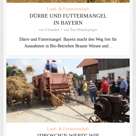
Land- & Forstwirtschaft
DÜRRE UND FUTTERMANGEL
IN BAYERN
vor 4 Stunden
von
Toni Hötzelsperger
Dürre und Futtermangel: Bayern macht den Weg frei für
Ausnahmen in Bio-Betrieben Braune Wiesen und...
Land- & Forstwirtschaft
“DROSCH’N WERD” WIE