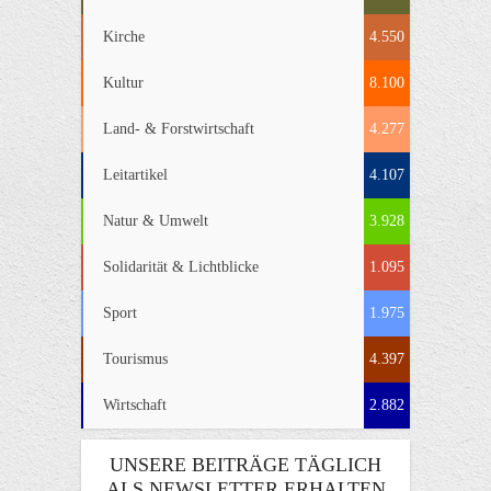
Kirche
4.550
Kultur
8.100
Land- & Forstwirtschaft
4.277
Leitartikel
4.107
Natur & Umwelt
3.928
Solidarität & Lichtblicke
1.095
Sport
1.975
Tourismus
4.397
Wirtschaft
2.882
UNSERE BEITRÄGE TÄGLICH
ALS NEWSLETTER ERHALTEN