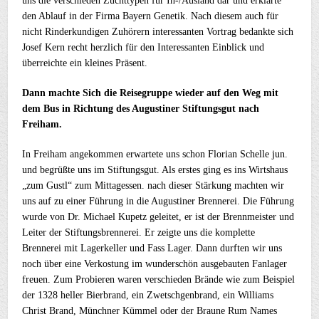
uns die verschieden Zuchttypen für In-/Ausland dar und erklärte
den Ablauf in der Firma Bayern Genetik. Nach diesem auch für
nicht Rinderkundigen Zuhörern interessanten Vortrag bedankte sich
Josef Kern recht herzlich für den Interessanten Einblick und
überreichte ein kleines Präsent.
Dann machte Sich die Reisegruppe wieder auf den Weg mit
dem Bus in Richtung des Augustiner Stiftungsgut nach
Freiham.
In Freiham angekommen erwartete uns schon Florian Schelle jun.
und begrüßte uns im Stiftungsgut. Als erstes ging es ins Wirtshaus
„zum Gustl“ zum Mittagessen. nach dieser Stärkung machten wir
uns auf zu einer Führung in die Augustiner Brennerei. Die Führung
wurde von Dr. Michael Kupetz geleitet, er ist der Brennmeister und
Leiter der Stiftungsbrennerei. Er zeigte uns die komplette
Brennerei mit Lagerkeller und Fass Lager. Dann durften wir uns
noch über eine Verkostung im wunderschön ausgebauten Fanlager
freuen. Zum Probieren waren verschieden Brände wie zum Beispiel
der 1328 heller Bierbrand, ein Zwetschgenbrand, ein Williams
Christ Brand, Münchner Kümmel oder der Braune Rum Names