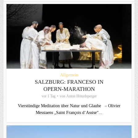
Allgemein
SALZBURG: FRANCESO IN
OPERN-MARATHON
vor 1 Tag
von
Anton Hötzelsperger
Vierstündige Meditation über Natur und Glaube – Olivier
Messiaens „Saint François d‘Assise“...