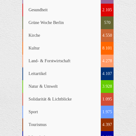
Gesundheit
2.105
Grüne Woche Berlin
570
Kirche
4.550
Kultur
8.101
Land- & Forstwirtschaft
4.278
Leitartikel
4.107
Natur & Umwelt
3.928
Solidarität & Lichtblicke
1.095
Sport
1.975
Tourismus
4.397