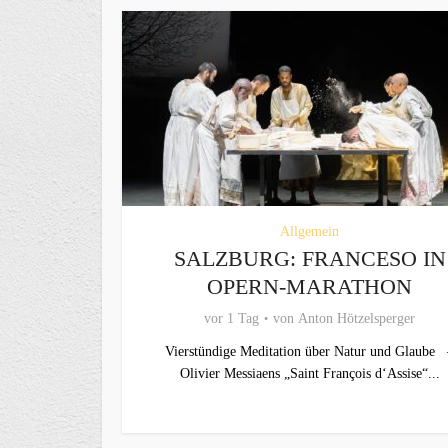
Allgemein
SALZBURG: FRANCESO IN
OPERN-MARATHON
vor 1 Tag
von
Anton Hötzelsperger
Vierstündige Meditation über Natur und Glaube 
Olivier Messiaens „Saint François d‘Assise“...