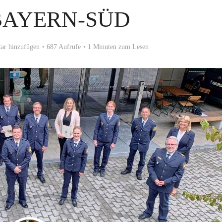
BAYERN-SÜD
r hinzufügen
687 Aufrufe
1 Minuten zum Lesen