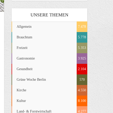
UNSERE THEMEN
Allgemein
7.478
Brauchtum
5.778
Freizeit
5.353
Gastronomie
3.925
Gesundheit
2.104
Grüne Woche Berlin
570
Kirche
4.550
Kultur
8.100
Land- & Forstwirtschaft
4.277