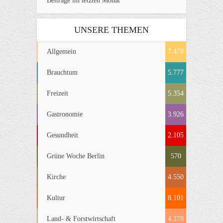
Beiträge im letzten Monat
UNSERE THEMEN
Allgemein
7.478
Brauchtum
5.777
Freizeit
5.354
Gastronomie
3.926
Gesundheit
2.105
Grüne Woche Berlin
570
Kirche
4.550
Kultur
8.101
Land- & Forstwirtschaft
4.278