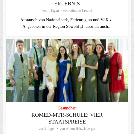
ERLEBNIS
vor 4 Tagen
von
Günther Freund
Austausch von Nationalpark, Ferienregion und VdK zu
Angeboten in der Region Sowohl „Indoor als auch...
Gesundheit
ROMED-MTR-SCHULE: VIER
STAATSPREISE
vor 5 Tagen
von
Anton Hötzelsperger