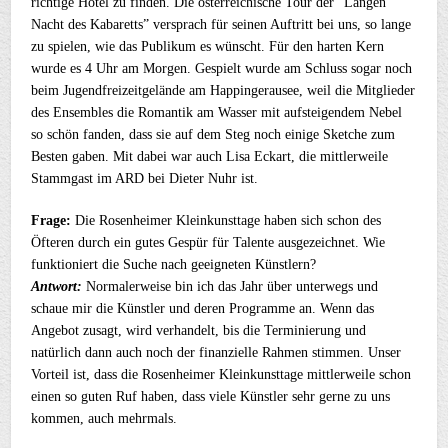
richtige Hotel zu finden. Die österreichische Tour der “Langen
Nacht des Kabaretts” versprach für seinen Auftritt bei uns, so lange
zu spielen, wie das Publikum es wünscht. Für den harten Kern
wurde es 4 Uhr am Morgen. Gespielt wurde am Schluss sogar noch
beim Jugendfreizeitgelände am Happingerausee, weil die Mitglieder
des Ensembles die Romantik am Wasser mit aufsteigendem Nebel
so schön fanden, dass sie auf dem Steg noch einige Sketche zum
Besten gaben. Mit dabei war auch Lisa Eckart, die mittlerweile
Stammgast im ARD bei Dieter Nuhr ist.
Frage:
Die Rosenheimer Kleinkunsttage haben sich schon des
Öfteren durch ein gutes Gespür für Talente ausgezeichnet. Wie
funktioniert die Suche nach geeigneten Künstlern?
Antwort:
Normalerweise bin ich das Jahr über unterwegs und
schaue mir die Künstler und deren Programme an. Wenn das
Angebot zusagt, wird verhandelt, bis die Terminierung und
natürlich dann auch noch der finanzielle Rahmen stimmen. Unser
Vorteil ist, dass die Rosenheimer Kleinkunsttage mittlerweile schon
einen so guten Ruf haben, dass viele Künstler sehr gerne zu uns
kommen, auch mehrmals.