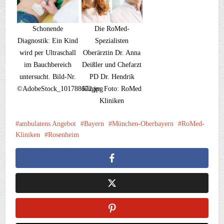
Schonende
Die RoMed-
Diagnostik: Ein Kind
Spezialisten
wird per Ultraschall
Oberärztin Dr. Anna
im Bauchbereich
Deißler und Chefarzt
untersucht. Bild-Nr.
PD Dr. Hendrik
©AdobeStock_101788672.jpg
Jünger. Foto: RoMed
Kliniken
ambulatens Angebot
Bayern
München-Oberbayern
RoMed-
Kliniken
Rosenheim