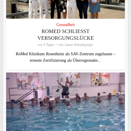
Gesundheit
ROMED SCHLIESST V
ERSORGUNGSLÜCKE
vor 4 Tagen
von
Anton Hötzelsperger
RoMed Klinikum Rosenheim als SAV-Zentrum zugelassen –
erneute Zertifizierung als Überregionales...