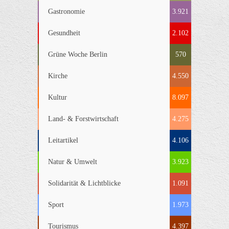
Gastronomie
3.921
Gesundheit
2.102
Grüne Woche Berlin
570
Kirche
4.550
Kultur
8.097
Land- & Forstwirtschaft
4.275
Leitartikel
4.106
Natur & Umwelt
3.923
Solidarität & Lichtblicke
1.091
Sport
1.973
Tourismus
4.397