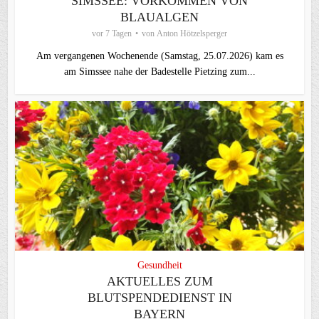
SIMSSEE: VORKOMMEN VON
BLAUALGEN
vor 7 Tagen
von
Anton Hötzelsperger
Am vergangenen Wochenende (Samstag, 25.07.2026) kam es
am Simssee nahe der Badestelle Pietzing zum...
Gesundheit
AKTUELLES ZUM
BLUTSPENDEDIENST IN
BAYERN