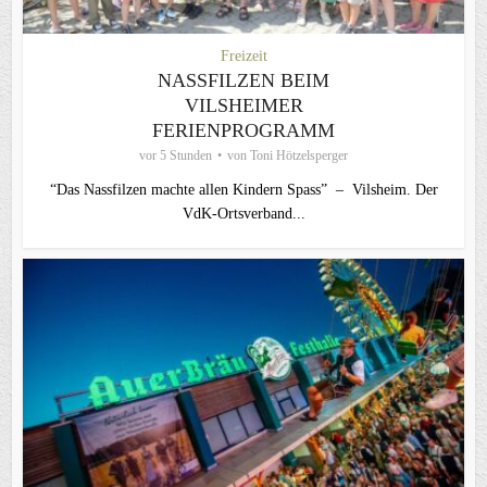
Freizeit
NASSFILZEN BEIM
VILSHEIMER
FERIENPROGRAMM
vor 5 Stunden
von
Toni Hötzelsperger
“Das Nassfilzen machte allen Kindern Spass” – Vilsheim. Der
VdK-Ortsverband...