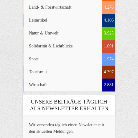
Land- & Forstwirtschaft
4.276
Leitartikel
4.106
Natur & Umwelt
3.925
Solidarität & Lichtblicke
1.091
Sport
1.974
Tourismus
4.397
Wirtschaft
2.881
UNSERE BEITRÄGE TÄGLICH
ALS NEWSLETTER ERHALTEN
Wir versenden täglich einen Newsletter mit
den aktuellen Meldungen.