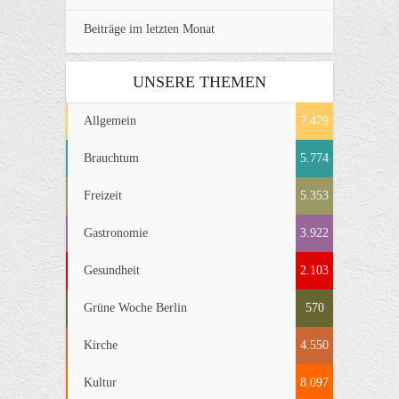
Beiträge im letzten Monat
UNSERE THEMEN
Allgemein
7.479
Brauchtum
5.774
Freizeit
5.353
Gastronomie
3.922
Gesundheit
2.103
Grüne Woche Berlin
570
Kirche
4.550
Kultur
8.097