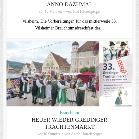
ANNO DAZUMAL
vor 10 Minuten
von
Toni Hötzelsperger
Vilsheim. Die Vorbereitungen für das mittlerweile 33.
Vilsheimer Brauchtumsdreschfest des...
Brauchtum
HEUER WIEDER GREDINGER
TRACHTENMARKT
vor 10 Stunden
von
Anton Hötzelsperger