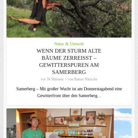
Natur & Umwelt
WENN DER STURM ALTE
BÄUME ZERREISST – G
EWITTERSPUREN AM S
AMERBERG
vor 56 Minuten
von
Rainer Nitzsche
Samerberg – Mit großer Wucht ist am Donnerstagabend eine
Gewitterfront über den Samerberg...