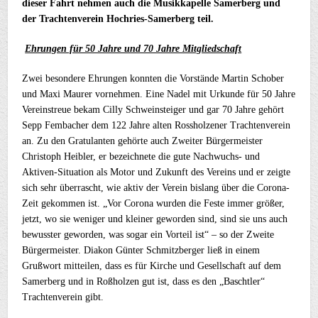
dieser Fahrt nehmen auch die Musikkapelle Samerberg und
der Trachtenverein Hochries-Samerberg teil.
Ehrungen für 50 Jahre und 70 Jahre Mitgliedschaft
Zwei besondere Ehrungen konnten die Vorstände Martin Schober
und Maxi Maurer vornehmen. Eine Nadel mit Urkunde für 50 Jahre
Vereinstreue bekam Cilly Schweinsteiger und gar 70 Jahre gehört
Sepp Fembacher dem 122 Jahre alten Rossholzener Trachtenverein
an. Zu den Gratulanten gehörte auch Zweiter Bürgermeister
Christoph Heibler, er bezeichnete die gute Nachwuchs- und
Aktiven-Situation als Motor und Zukunft des Vereins und er zeigte
sich sehr überrascht, wie aktiv der Verein bislang über die Corona-
Zeit gekommen ist. „Vor Corona wurden die Feste immer größer,
jetzt, wo sie weniger und kleiner geworden sind, sind sie uns auch
bewusster geworden, was sogar ein Vorteil ist“ – so der Zweite
Bürgermeister. Diakon Günter Schmitzberger ließ in einem
Grußwort mitteilen, dass es für Kirche und Gesellschaft auf dem
Samerberg und in Roßholzen gut ist, dass es den „Baschtler“
Trachtenverein gibt.