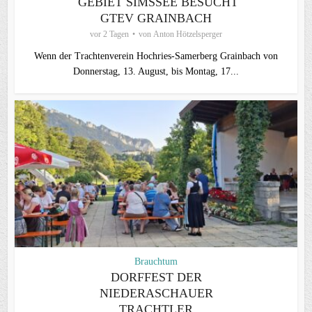
GEBIET SIMSSEE BESUCHT
GTEV GRAINBACH
vor 2 Tagen
von
Anton Hötzelsperger
Wenn der Trachtenverein Hochries-Samerberg Grainbach von
Donnerstag, 13. August, bis Montag, 17...
Brauchtum
DORFFEST DER
NIEDERASCHAUER
TRACHTLER