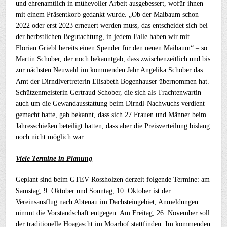
und ehrenamtlich in mühevoller Arbeit ausgebessert, wofür ihnen
mit einem Präsentkorb gedankt wurde. „Ob der Maibaum schon
2022 oder erst 2023 erneuert werden muss, das entscheidet sich bei
der herbstlichen Begutachtung, in jedem Falle haben wir mit
Florian Griebl bereits einen Spender für den neuen Maibaum“ – so
Martin Schober, der noch bekanntgab, dass zwischenzeitlich und bis
zur nächsten Neuwahl im kommenden Jahr Angelika Schober das
Amt der Dirndlvertreterin Elisabeth Bogenhauser übernommen hat.
Schützenmeisterin Gertraud Schober, die sich als Trachtenwartin
auch um die Gewandausstattung beim Dirndl-Nachwuchs verdient
gemacht hatte, gab bekannt, dass sich 27 Frauen und Männer beim
Jahresschießen beteiligt hatten, dass aber die Preisverteilung bislang
noch nicht möglich war.
Viele Termine in Planung
Geplant sind beim GTEV Rossholzen derzeit folgende Termine: am
Samstag, 9. Oktober und Sonntag, 10. Oktober ist der
Vereinsausflug nach Abtenau im Dachsteingebiet, Anmeldungen
nimmt die Vorstandschaft entgegen. Am Freitag, 26. November soll
der traditionelle Hoagascht im Moarhof stattfinden. Im kommenden