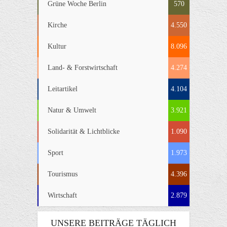
Grüne Woche Berlin
570
Kirche
4.550
Kultur
8.096
Land- & Forstwirtschaft
4.274
Leitartikel
4.104
Natur & Umwelt
3.921
Solidarität & Lichtblicke
1.090
Sport
1.973
Tourismus
4.396
Wirtschaft
2.879
UNSERE BEITRÄGE TÄGLICH