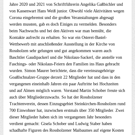
Jahre 2020 und 2021 von Schriftführerin Angelika Gaßbichler und
von Kassenwart Hans Weiß junior. Obwohl viele Aktivitäten wegen
Corona eingebremst und die großen Veranstaltungen abgesagt
werden mussten, gab es doch Einiges zu vermelden. Besonders
beim Nachwuchs und bei den Aktiven war man bemüht, die
Kontakte aufrecht zu erhalten. So war ein Osterei-Bastel-
Wettbewerb mit anschließender Ausstellung in der Kirche von
Rossholzen sehr gelungen und gut angekommen waren auch
Baschtler Gaudipackerl und die Nikolaus-Sackerl, die anstelle von
Faschings- oder Nikolaus-Feiern den Familien ins Haus gebracht
wurden. Simon Maurer berichtete, dass die vereinszugehörige
Goaßlschnalzer-Gruppe derzeit 22 Mitglieder hat und dass in den
vergangenen eineinhalb Jahren ein paar Auftritte bei Hochzeiten
und auf Almen möglich waren. Vorstand Martin Schober freute sich
auch über Mitgliederzuwachs. So hat der Rossholzener
Trachtenverein, dessen Einzugsgebiet Steinkirchen-Rossholzen rund
700 Einwohner hat, inzwischen erstmals über 350 Mitglieder. Zwei
dieser Mitglieder haben sich im vergangenen Jahr besonders
verdient gemacht: Gisela Schober und Ludwig Staber haben
schadhafte Figuren des Rossholzener Maibaumes auf eigene Kosten