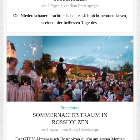
vor 2 Tagen
von
Toni Hötzelsperger
Die Niederaschauer Trachtler haben es sich nicht nehmen lassen,
an einem der heißesten Tage des...
Brauchtum
SOMMERNACHTSTRAUM IN
ROSSHOLZEN
vor 3 Tagen
von
Anton Hötzelsperger
Der GTEV Almenrausch Rossholzen durfte am ersten Montag