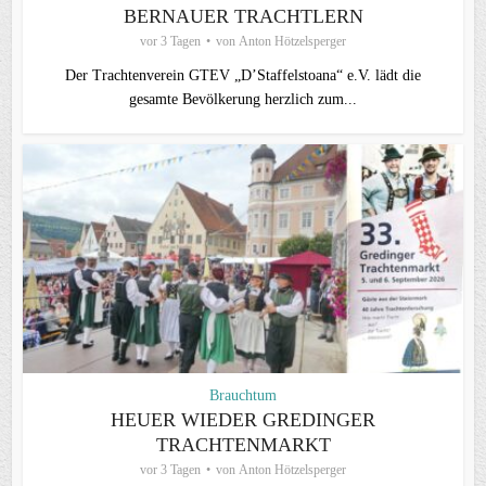
BERNAUER TRACHTLERN
vor 3 Tagen
von
Anton Hötzelsperger
Der Trachtenverein GTEV „D’Staffelstoana“ e.V. lädt die
gesamte Bevölkerung herzlich zum...
Brauchtum
HEUER WIEDER GREDINGER
TRACHTENMARKT
vor 3 Tagen
von
Anton Hötzelsperger