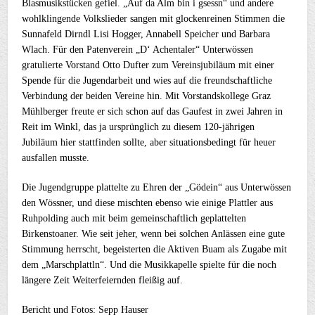
Blasmusikstücken gefiel. „Auf da Alm bin i gsessn“ und andere
wohlklingende Volkslieder sangen mit glockenreinen Stimmen die
Sunnafeld Dirndl Lisi Hogger, Annabell Speicher und Barbara
Wlach. Für den Patenverein „D‘ Achentaler“ Unterwössen
gratulierte Vorstand Otto Dufter zum Vereinsjubiläum mit einer
Spende für die Jugendarbeit und wies auf die freundschaftliche
Verbindung der beiden Vereine hin. Mit Vorstandskollege Graz
Mühlberger freute er sich schon auf das Gaufest in zwei Jahren in
Reit im Winkl, das ja ursprünglich zu diesem 120-jährigen
Jubiläum hier stattfinden sollte, aber situationsbedingt für heuer
ausfallen musste.
Die Jugendgruppe plattelte zu Ehren der „Gödein“ aus Unterwössen
den Wössner, und diese mischten ebenso wie einige Plattler aus
Ruhpolding auch mit beim gemeinschaftlich geplattelten
Birkenstoaner. Wie seit jeher, wenn bei solchen Anlässen eine gute
Stimmung herrscht, begeisterten die Aktiven Buam als Zugabe mit
dem „Marschplattln“. Und die Musikkapelle spielte für die noch
längere Zeit Weiterfeiernden fleißig auf.
Bericht und Fotos: Sepp Hauser