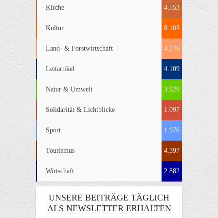
Kirche
4.553
Kultur
8.105
Land- & Forstwirtschaft
4.279
Leitartikel
4.109
Natur & Umwelt
3.929
Solidarität & Lichtblicke
1.097
Sport
1.976
Tourismus
4.397
Wirtschaft
2.882
UNSERE BEITRÄGE TÄGLICH
ALS NEWSLETTER ERHALTEN