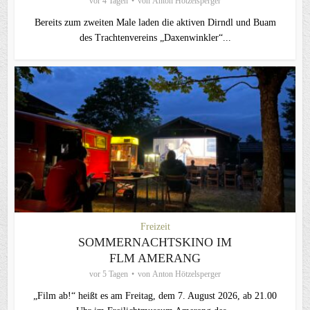
vor 4 Tagen
von
Anton Hötzelsperger
Bereits zum zweiten Male laden die aktiven Dirndl und Buam
des Trachtenvereins „Daxenwinkler“...
Freizeit
SOMMERNACHTSKINO IM
FLM AMERANG
vor 5 Tagen
von
Anton Hötzelsperger
„Film ab!“ heißt es am Freitag, dem 7. August 2026, ab 21.00