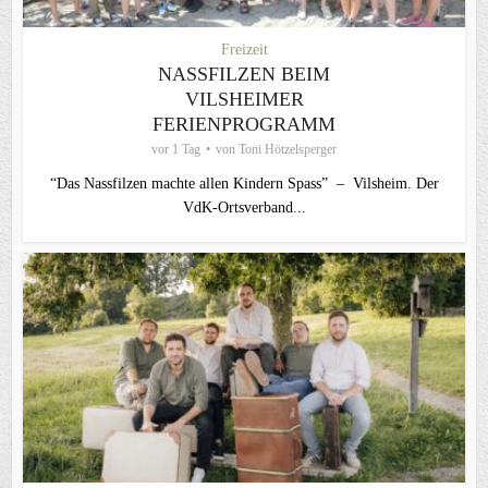
Freizeit
NASSFILZEN BEIM
VILSHEIMER
FERIENPROGRAMM
vor 1 Tag
von
Toni Hötzelsperger
“Das Nassfilzen machte allen Kindern Spass” – Vilsheim. Der
VdK-Ortsverband...