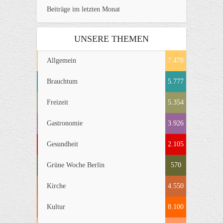
Beiträge im letzten Monat
UNSERE THEMEN
Allgemein
7.478
Brauchtum
5.777
Freizeit
5.354
Gastronomie
3.926
Gesundheit
2.105
Grüne Woche Berlin
570
Kirche
4.550
Kultur
8.100