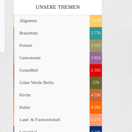
UNSERE THEMEN
Allgemein
7.478
Brauchtum
5.776
Freizeit
5.353
Gastronomie
3.924
Gesundheit
2.103
Grüne Woche Berlin
570
Kirche
4.550
Kultur
8.098
Land- & Forstwirtschaft
4.276