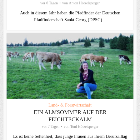
vor 6 Tagen
von
Anton Hötzelsperger
Auch in diesem Jahr haben die Pfadfinder der Deutschen
Pfadfinderschaft Sankt Georg (DPSG)...
Land- & Forstwirtschaft
EIN ALMSOMMER AUF DER
FEICHTECKALM
vor 7 Tagen
von
Toni Hötzelsperger
Es ist keine Seltenheit, dass junge Frauen aus ihrem Berufsalltag