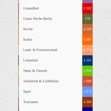
Gesundheit
2.102
Grüne Woche Berlin
570
Kirche
4.549
Kultur
8.095
Land- & Forstwirtschaft
4.274
Leitartikel
4.101
Natur & Umwelt
3.918
Solidarität & Lichtblicke
1.089
Sport
1.972
Tourismus
4.396