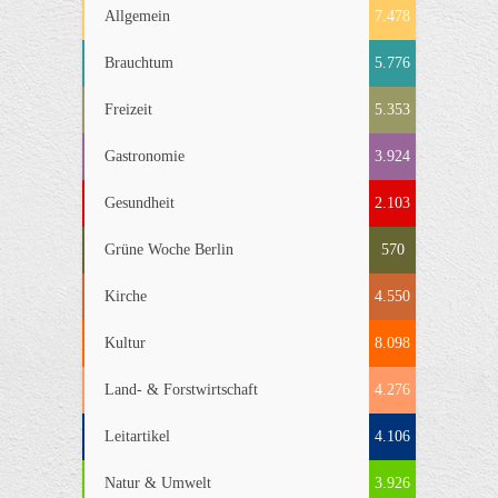
Allgemein
7.478
Brauchtum
5.776
Freizeit
5.353
Gastronomie
3.924
Gesundheit
2.103
Grüne Woche Berlin
570
Kirche
4.550
Kultur
8.098
Land- & Forstwirtschaft
4.276
Leitartikel
4.106
Natur & Umwelt
3.926