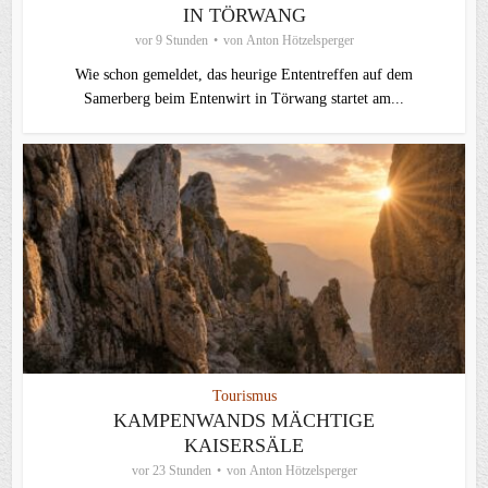
IN TÖRWANG
vor 9 Stunden
von
Anton Hötzelsperger
Wie schon gemeldet, das heurige Ententreffen auf dem
Samerberg beim Entenwirt in Törwang startet am...
Tourismus
KAMPENWANDS MÄCHTIGE
KAISERSÄLE
vor 23 Stunden
von
Anton Hötzelsperger