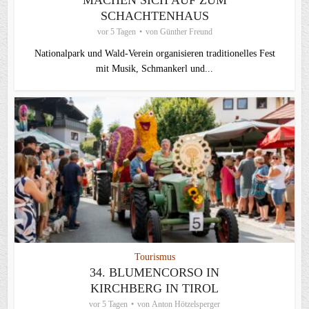
MACHEN SICH AUF ZUM
SCHACHTENHAUS
vor 5 Tagen
von
Günther Freund
Nationalpark und Wald-Verein organisieren traditionelles Fest
mit Musik, Schmankerl und...
Tourismus
34. BLUMENCORSO IN
KIRCHBERG IN TIROL
vor 5 Tagen
von
Anton Hötzelsperger