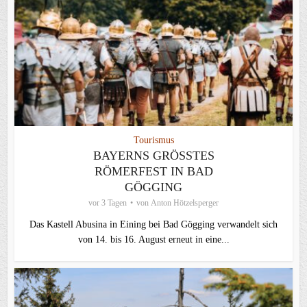
Tourismus
BAYERNS GRÖSSTES R
ÖMERFEST IN BAD G
ÖGGING
vor 3 Tagen
von
Anton Hötzelsperger
Das Kastell Abusina in Eining bei Bad Gögging verwandelt sich
von 14. bis 16. August erneut in eine...