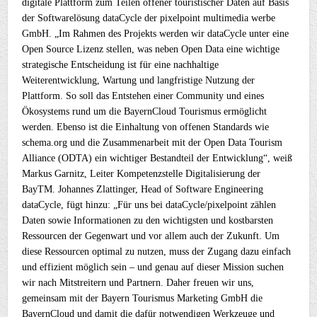
digitale Plattform zum Teilen offener touristischer Daten auf Basis
der Softwarelösung dataCycle der pixelpoint multimedia werbe
GmbH. „Im Rahmen des Projekts werden wir dataCycle unter eine
Open Source Lizenz stellen, was neben Open Data eine wichtige
strategische Entscheidung ist für eine nachhaltige
Weiterentwicklung, Wartung und langfristige Nutzung der
Plattform. So soll das Entstehen einer Community und eines
Ökosystems rund um die BayernCloud Tourismus ermöglicht
werden. Ebenso ist die Einhaltung von offenen Standards wie
schema.org und die Zusammenarbeit mit der Open Data Tourism
Alliance (ODTA) ein wichtiger Bestandteil der Entwicklung“, weiß
Markus Garnitz, Leiter Kompetenzstelle Digitalisierung der
BayTM. Johannes Zlattinger, Head of Software Engineering
dataCycle, fügt hinzu: „Für uns bei dataCycle/pixelpoint zählen
Daten sowie Informationen zu den wichtigsten und kostbarsten
Ressourcen der Gegenwart und vor allem auch der Zukunft. Um
diese Ressourcen optimal zu nutzen, muss der Zugang dazu einfach
und effizient möglich sein – und genau auf dieser Mission suchen
wir nach Mitstreitern und Partnern. Daher freuen wir uns,
gemeinsam mit der Bayern Tourismus Marketing GmbH die
BayernCloud und damit die dafür notwendigen Werkzeuge und