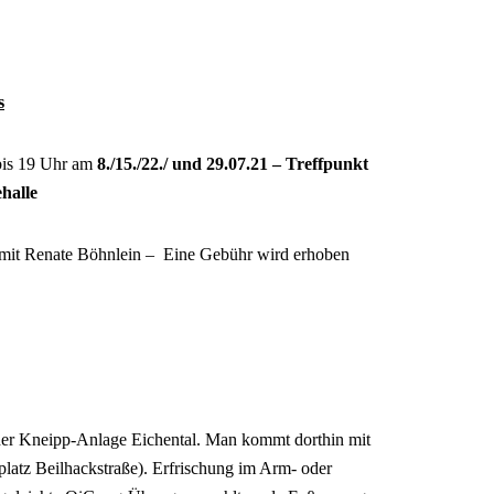
s
bis 19 Uhr am
8./15./22./ und 29.07.21 – Treffpunkt
halle
g mit Renate Böhnlein – Eine Gebühr wird erhoben
n der Kneipp-Anlage Eichental. Man kommt dorthin mit
atz Beilhackstraße). Erfrischung im Arm- oder