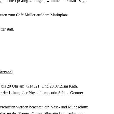
g, leichte QiGong-Übungen, wohltuende Fußmassage.
nuten zum Café Müller auf dem Marktplatz.
er statt.
arrsaal
9 bis 20 Uhr am 7./14./21. Und 28.07.21im Kath.
ter der Leitung der Physiotherapeutin Sabine Gentner.
rschriften werden beachtet, ein Nase- und Mundschutz
rlassen des Raums. Gymnastikmatte ist mitzubringen.