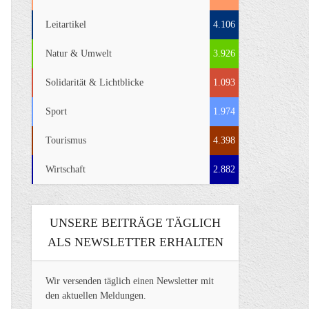
Leitartikel
4.106
Natur & Umwelt
3.926
Solidarität & Lichtblicke
1.093
Sport
1.974
Tourismus
4.398
Wirtschaft
2.882
UNSERE BEITRÄGE TÄGLICH
ALS NEWSLETTER ERHALTEN
Wir versenden täglich einen Newsletter mit
den aktuellen Meldungen.