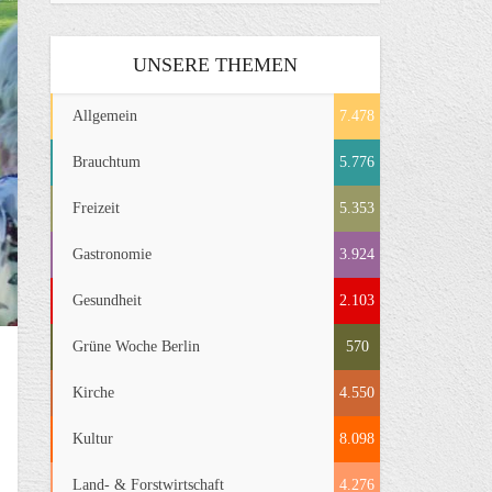
UNSERE THEMEN
Allgemein
7.478
Brauchtum
5.776
Freizeit
5.353
Gastronomie
3.924
Gesundheit
2.103
Grüne Woche Berlin
570
Kirche
4.550
Kultur
8.098
Land- & Forstwirtschaft
4.276