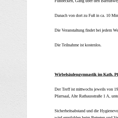
Fußbecken, Gang über den Barfußwe
Danach von dort zu Fuß in ca. 10 Mi
Die Veranstaltung findet bei jedem Wett
Die Teilnahme ist kostenlos.
Wirbelsäulengymnastik im Kath. Pf
Der Treff ist mittwochs jeweils von 1
Pfarrsaal, Alte Rathausstraße 1 A, un
Sicherheitsabstand und die Hygienevo
wird empfohlen beim Betreten und Ve