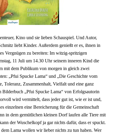
enteuer, Kino und sie lieben Schauspiel. Und Autor,
hmitz liebt Kinder. Außerdem genießt er es, ihnen in
s Vergnügen zu bereiten: Im witzig-spritzigen
mstag, 11 Juli um 14.30 Uhr seinem inneren Kind die
am mit dem Publikum von morgen in gleich zwei
chten: „Pfui Spucke Lama“ und „Die Geschichte vom
e, Toleranz, Zusammenhalt, Vielfalt und eine ganz
em Bilderbuch „Pfui Spucke Lama“ von Erfolgsautorin
oll wird vermittelt, dass jeder gut ist, wie er ist und,
des einzelnen eine Bereicherung für die Gemeinschaft
nn in dem gemütlichen kleinen Dorf laufen alle Tiere mit
nn der Wuschelkopf ja gar nichts dafür, dass er spuckt.
it dem Lama wollen wir lieber nichts zu tun haben. Wer