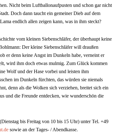
hen. Nicht beim Luftballonaufpusten und schon gar nicht
 Stadt. Doch dann taucht ein gemeiner Dieb auf dem
Lama endlich allen zeigen kann, was in ihm steckt?
schichte vom kleinen Siebenschläfer, der überhaupt keine
Bohlmann: Der kleine Siebenschläfer will draußen
ob er denn keine Angst im Dunkeln habe, verneint er
 Zelt, wird ihm doch etwas mulmig. Zum Glück kommen
ine Wolf und der Hase vorbei und leisten ihm
bisschen im Dunkeln fürchten, das würden sie niemals
t, denn als die Wolken sich verziehen, breitet sich ein
aus und die Freunde entdecken, wie wunderschön die
 (Dienstag bis Freitag von 10 bis 15 Uhr) unter Tel. +49
t.de
sowie an der Tages- / Abendkasse.