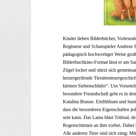
Kinder lieben Bilderbücher, Vorleseab
Regisseur und Schauspieler Andreas Sc
pädagogisch hochwertiger Weise große
Bilderbuchkino-Format lässt er am Sa
Zügel locker und stürzt sich gemeins
herzergreifende Tierabenteuergeschi
kleinen Siebenschläfer“. Um Vorurteil
besondere Freundschaft geht es in d
Katalina Brause. Einfühlsam und humorv
dass die besonderen Eigenschaften je
sein kann. Das Lama bläst Trübsal, de
Regenschirmen an ihm vorbei. Dabei ka
Alle anderen Tiere sind sich einig: M