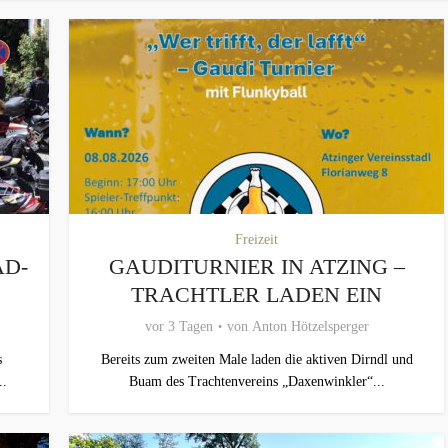
Freizeit
AD-
GAUDITURNIER IN ATZING –
TRACHTLER LADEN EIN
vor 3 Tagen
von
Anton Hötzelsperger
s
Bereits zum zweiten Male laden die aktiven Dirndl und
..
Buam des Trachtenvereins „Daxenwinkler“...