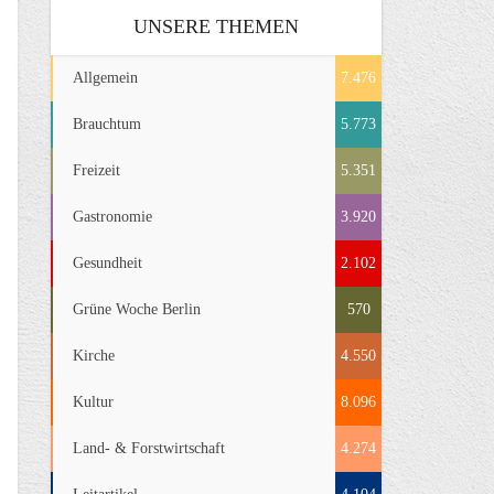
UNSERE THEMEN
Allgemein
7.476
Brauchtum
5.773
Freizeit
5.351
Gastronomie
3.920
Gesundheit
2.102
Grüne Woche Berlin
570
Kirche
4.550
Kultur
8.096
Land- & Forstwirtschaft
4.274