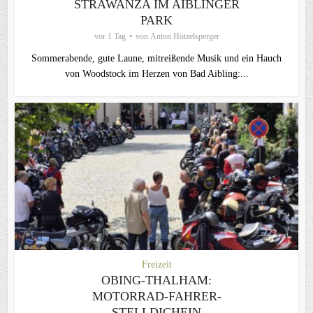
STRAWANZA IM AIBLINGER
PARK
vor 1 Tag
von
Anton Hötzelsperger
Sommerabende, gute Laune, mitreißende Musik und ein Hauch
von Woodstock im Herzen von Bad Aibling:...
Freizeit
OBING-THALHAM:
MOTORRAD-FAHRER-
STELLDICHEIN