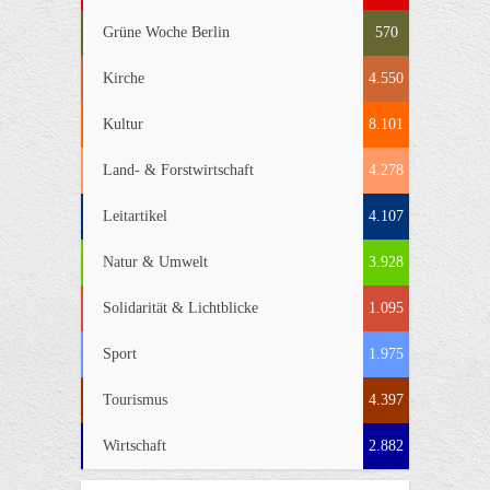
Grüne Woche Berlin
570
Kirche
4.550
Kultur
8.101
Land- & Forstwirtschaft
4.278
Leitartikel
4.107
Natur & Umwelt
3.928
Solidarität & Lichtblicke
1.095
Sport
1.975
Tourismus
4.397
Wirtschaft
2.882