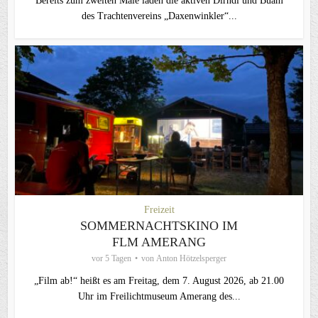
Bereits zum zweiten Male laden die aktiven Dirndl und Buam
des Trachtenvereins „Daxenwinkler“...
Freizeit
SOMMERNACHTSKINO IM
FLM AMERANG
vor 5 Tagen
von
Anton Hötzelsperger
„Film ab!“ heißt es am Freitag, dem 7. August 2026, ab 21.00
Uhr im Freilichtmuseum Amerang des...