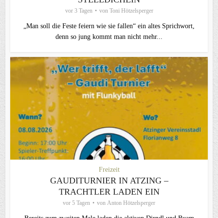
vor 3 Tagen
von
Toni Hötzelsperger
„Man soll die Feste feiern wie sie fallen“ ein altes Sprichwort,
denn so jung kommt man nicht mehr...
Freizeit
GAUDITURNIER IN ATZING –
TRACHTLER LADEN EIN
vor 5 Tagen
von
Anton Hötzelsperger