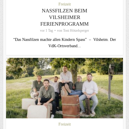
Freizeit
NASSFILZEN BEIM
VILSHEIMER
FERIENPROGRAMM
vor 1 Tag
von
Toni Hötzelsperger
“Das Nassfilzen machte allen Kindern Spass” – Vilsheim. Der
VdK-Ortsverband...
Freizeit