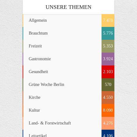
UNSERE THEMEN
Allgemein
7.478
Brauchtum
5.776
Freizeit
5.353
Gastronomie
3.924
Gesundheit
2.103
Grüne Woche Berlin
570
Kirche
4.550
Kultur
8.098
Land- & Forstwirtschaft
4.276
Leitartikel
4.106