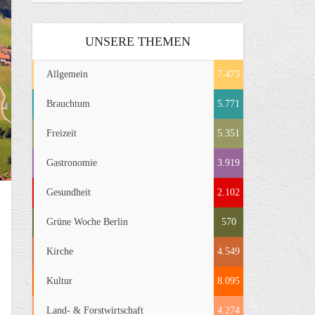
UNSERE THEMEN
Allgemein
7.473
Brauchtum
5.771
Freizeit
5.351
Gastronomie
3.919
Gesundheit
2.102
Grüne Woche Berlin
570
Kirche
4.549
Kultur
8.095
Land- & Forstwirtschaft
4.274