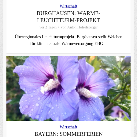
Wirtschaft
BURGHAUSEN: WÄRME-
LEUCHTTURM-PROJEKT
vor 2 Tagen
von
Anton Hötzelsperger
Überregionales Leuchtturmprojekt: Burghausen stellt Weichen
für klimaneutrale Wärmeversorgung EBG...
Wirtschaft
BAYERN: SOMMERFERIEN