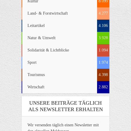
Kultur
8.099
Land- & Forstwirtschaft
4.277
Leitartikel
4.106
Natur & Umwelt
3.928
Solidarität & Lichtblicke
1.094
Sport
1.974
Tourismus
4.398
Wirtschaft
2.882
UNSERE BEITRÄGE TÄGLICH
ALS NEWSLETTER ERHALTEN
Wir versenden täglich einen Newsletter mit