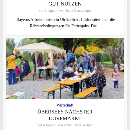
GUT NUTZEN
vor 3 Tagen
von
Toni Hötzelsperger
Bayerns Arbeitsministerin Ulrike Scharf informiert über die
Rahmenbedingungen für Ferienjobs. Die...
Wirtschaft
ÜBERSEES NÄCHSTER
DORFMARKT
vor 4 Tagen
von
Anton Hötzelsperger