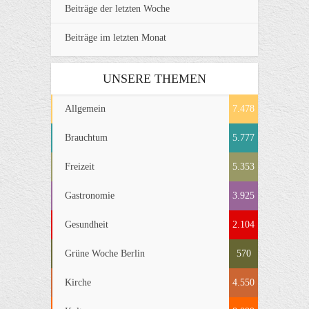
Beiträge der letzten Woche
Beiträge im letzten Monat
UNSERE THEMEN
Allgemein
7.478
Brauchtum
5.777
Freizeit
5.353
Gastronomie
3.925
Gesundheit
2.104
Grüne Woche Berlin
570
Kirche
4.550