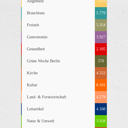
Allgemein
7.479
Brauchtum
5.779
Freizeit
5.354
Gastronomie
3.927
Gesundheit
2.105
Grüne Woche Berlin
570
Kirche
4.552
Kultur
8.101
Land- & Forstwirtschaft
4.279
Leitartikel
4.108
Natur & Umwelt
3.928