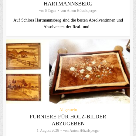
HARTMANNSBERG
vor 6 Tagen
von
Anton Hötzelsperger
Auf Schloss Hartmannsberg sind die besten Absolventinnen und
Absolventen der Real- und...
Allgemein
FURNIERE FÜR HOLZ-BILDER
ABZUGEBEN
1. August 2026
von
Anton Hötzelsperger