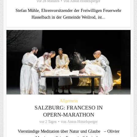
vor 28 Minuten
von
Anton Hötzelsperger
Stefan Mühle, Ehrenvorsitzender der Freiwilligen Feuerwehr
Hasselbach in der Gemeinde Weilrod, ist...
Allgemein
SALZBURG: FRANCESO IN
OPERN-MARATHON
vor 2 Tagen
von
Anton Hötzelsperger
Vierstündige Meditation über Natur und Glaube – Olivier