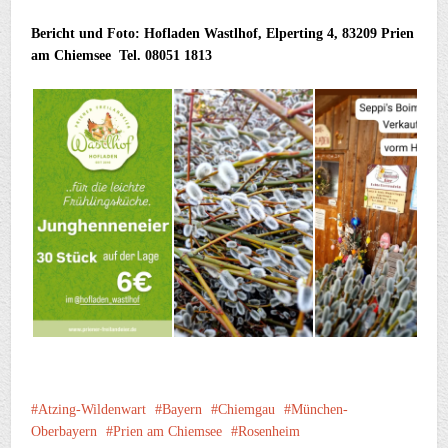
Bericht und Foto: Hofladen Wastlhof, Elperting 4, 83209 Prien
am Chiemsee Tel. 08051 1813
Atzing-Wildenwart
Bayern
Chiemgau
München-
Oberbayern
Prien am Chiemsee
Rosenheim