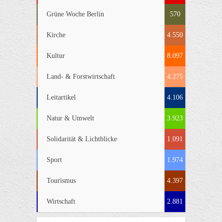
Grüne Woche Berlin
570
Kirche
4.550
Kultur
8.097
Land- & Forstwirtschaft
4.275
Leitartikel
4.106
Natur & Umwelt
3.923
Solidarität & Lichtblicke
1.091
Sport
1.974
Tourismus
4.397
Wirtschaft
2.881