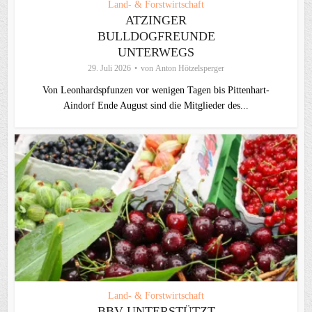
Land- & Forstwirtschaft
ATZINGER
BULLDOGFREUNDE
UNTERWEGS
29. Juli 2026
von
Anton Hötzelsperger
Von Leonhardspfunzen vor wenigen Tagen bis Pittenhart-
Aindorf Ende August sind die Mitglieder des...
Land- & Forstwirtschaft
BBV UNTERSTÜTZT