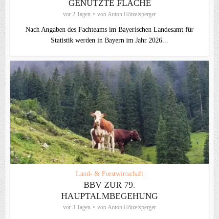
GENUTZTE FLÄCHE
vor 2 Tagen
von
Anton Hötzelsperger
Nach Angaben des Fachteams im Bayerischen Landesamt für
Statistik werden in Bayern im Jahr 2026...
Land- & Forstwirtschaft
BBV ZUR 79.
HAUPTALMBEGEHUNG
vor 3 Tagen
von
Anton Hötzelsperger