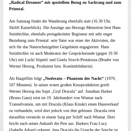
„Radical Dreamer“ mit speziellem Bezug zu Sachrang und zum
Priental.
Am Samstag findet die Wanderung ebenfalls statt (16.30 Uhr,
Skilift Kaiserblick). Die Auszüge aus Herzogs Memoiren liest Hans
Steinbichler, ebenfalls preisgekrönter Regisseur mit sehr enger
Beziehung zum Priental: sein Vater war einer der Aktivisten, die
sich für das Naturschutzgebiet Geigelstein engagierten. Hans
Steinbichler ist auch Moderator der Gesprächsrunde (gegen 19.30
Uhr) mit Lucki Stipetić und Gisela Storch-Pestalozza (Bruder von
Werner Herzog, Produzent bzw. Kostümbildnerin).
Als Hauptfilm folgt
„Nosferatu – Phantom der Nacht“
(1979;
107 Minuten). In seiner ersten großen Kinoproduktion greift
Werner Herzog das Sujet „Graf Dracula“ auf: Jonathan Harker
(Bruno Ganz) reist im 19. Jahrhundert von Wismar nach
Transsilvanien, um mit Dracula (Klaus Kinski) einen Hausverkauf
zu verhandeln, wird dort jedoch von ihm gebissen. Dracula reist
daraufhin versteckt in einem Sarg per Schiff nach Wismar. Dort
bricht nach seiner Ankunft die Pest aus. Harkers Frau Lucy
(Isabelle Adjani) erkennt, dass Dracula die Ursache der Seuche ist.