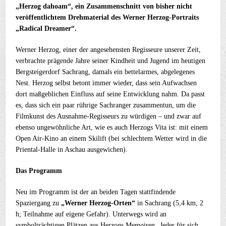
„Herzog dahoam“, ein Zusammenschnitt von bisher nicht
veröffentlichtem Drehmaterial des Werner Herzog-Portraits
„Radical Dreamer“.
Werner Herzog, einer der angesehensten Regisseure unserer Zeit,
verbrachte prägende Jahre seiner Kindheit und Jugend im heutigen
Bergsteigerdorf Sachrang, damals ein bettelarmes, abgelegenes
Nest. Herzog selbst betont immer wieder, dass sein Aufwachsen
dort maßgeblichen Einfluss auf seine Entwicklung nahm. Da passt
es, dass sich ein paar rührige Sachranger zusammentun, um die
Filmkunst des Ausnahme-Regisseurs zu würdigen – und zwar auf
ebenso ungewöhnliche Art, wie es auch Herzogs Vita ist: mit einem
Open Air-Kino an einem Skilift (bei schlechtem Wetter wird in die
Priental-Halle in Aschau ausgewichen).
Das Programm
Neu im Programm ist der an beiden Tagen stattfindende
Spaziergang zu
„Werner Herzog-Orten“
in Sachrang (5,4 km, 2
h; Teilnahme auf eigene Gefahr). Unterwegs wird an
symbolträchtigen Plätzen aus Herzogs Memoiren „Jeder für sich