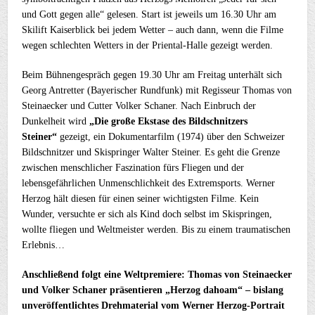
und Gott gegen alle“ gelesen. Start ist jeweils um 16.30 Uhr am
Skilift Kaiserblick bei jedem Wetter – auch dann, wenn die Filme
wegen schlechten Wetters in der Priental-Halle gezeigt werden.
Beim Bühnengespräch gegen 19.30 Uhr am Freitag unterhält sich
Georg Antretter (Bayerischer Rundfunk) mit Regisseur Thomas von
Steinaecker und Cutter Volker Schaner. Nach Einbruch der
Dunkelheit wird
„Die große Ekstase des Bildschnitzers
Steiner“
gezeigt, ein Dokumentarfilm (1974) über den Schweizer
Bildschnitzer und Skispringer Walter Steiner. Es geht die Grenze
zwischen menschlicher Faszination fürs Fliegen und der
lebensgefährlichen Unmenschlichkeit des Extremsports. Werner
Herzog hält diesen für einen seiner wichtigsten Filme. Kein
Wunder, versuchte er sich als Kind doch selbst im Skispringen,
wollte fliegen und Weltmeister werden. Bis zu einem traumatischen
Erlebnis…
Anschließend folgt eine Weltpremiere: Thomas von Steinaecker
und Volker Schaner präsentieren „Herzog dahoam“ – bislang
unveröffentlichtes Drehmaterial vom Werner Herzog-Portrait