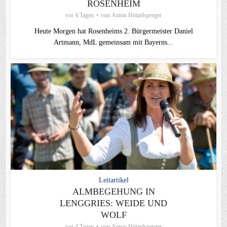
ROSENHEIM
vor 4 Tagen
von
Anton Hötzelsperger
Heute Morgen hat Rosenheims 2. Bürgermeister Daniel
Artmann, MdL gemeinsam mit Bayerns...
Leitartikel
ALMBEGEHUNG IN
LENGGRIES: WEIDE UND
WOLF
vor 4 Tagen
von
Anton Hötzelsperger