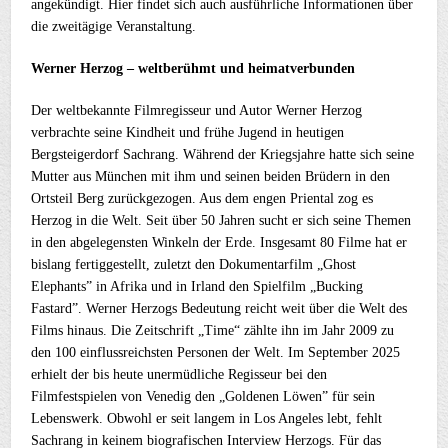
angekündigt. Hier findet sich auch ausführliche Informationen über
die zweitägige Veranstaltung.
Werner Herzog – weltberühmt und heimatverbunden
Der weltbekannte Filmregisseur und Autor Werner Herzog
verbrachte seine Kindheit und frühe Jugend in heutigen
Bergsteigerdorf Sachrang. Während der Kriegsjahre hatte sich seine
Mutter aus München mit ihm und seinen beiden Brüdern in den
Ortsteil Berg zurückgezogen. Aus dem engen Priental zog es
Herzog in die Welt. Seit über 50 Jahren sucht er sich seine Themen
in den abgelegensten Winkeln der Erde. Insgesamt 80 Filme hat er
bislang fertiggestellt, zuletzt den Dokumentarfilm „Ghost
Elephants” in Afrika und in Irland den Spielfilm „Bucking
Fastard”. Werner Herzogs Bedeutung reicht weit über die Welt des
Films hinaus. Die Zeitschrift „Time“ zählte ihn im Jahr 2009 zu
den 100 einflussreichsten Personen der Welt. Im September 2025
erhielt der bis heute unermüdliche Regisseur bei den
Filmfestspielen von Venedig den „Goldenen Löwen” für sein
Lebenswerk. Obwohl er seit langem in Los Angeles lebt, fehlt
Sachrang in keinem biografischen Interview Herzogs. Für das