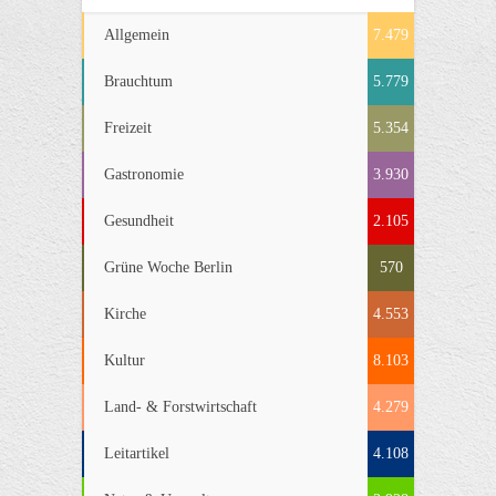
Allgemein
7.479
Brauchtum
5.779
Freizeit
5.354
Gastronomie
3.930
Gesundheit
2.105
Grüne Woche Berlin
570
Kirche
4.553
Kultur
8.103
Land- & Forstwirtschaft
4.279
Leitartikel
4.108