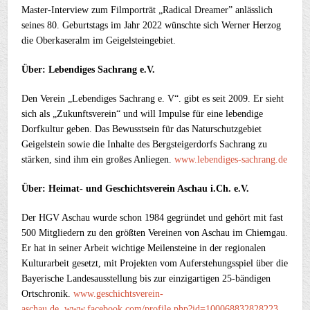
Master-Interview zum Filmporträt „Radical Dreamer” anlässlich
seines 80. Geburtstags im Jahr 2022 wünschte sich Werner Herzog
die Oberkaseralm im Geigelsteingebiet.
Über: Lebendiges Sachrang e.V.
Den Verein „Lebendiges Sachrang e. V“. gibt es seit 2009. Er sieht
sich als „Zukunftsverein“ und will Impulse für eine lebendige
Dorfkultur geben. Das Bewusstsein für das Naturschutzgebiet
Geigelstein sowie die Inhalte des Bergsteigerdorfs Sachrang zu
stärken, sind ihm ein großes Anliegen.
www.lebendiges-sachrang.de
Über: Heimat- und Geschichtsverein Aschau i.Ch. e.V.
Der HGV Aschau wurde schon 1984 gegründet und gehört mit fast
500 Mitgliedern zu den größten Vereinen von Aschau im Chiemgau.
Er hat in seiner Arbeit wichtige Meilensteine in der regionalen
Kulturarbeit gesetzt, mit Projekten vom Auferstehungsspiel über die
Bayerische Landesausstellung bis zur einzigartigen 25-bändigen
Ortschronik.
www.geschichtsverein-
aschau.de
,
www.facebook.com/profile.php?id=100068832828223