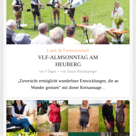
Land- & Forstwirtschaft
VLF-ALMSONNTAG AM
HEUBERG
vor 4 Tagen
von
Anton Hötzelsperger
„Zuversicht ermöglicht wunderbare Entwicklungen, die an
Wunder grenzen“ mit dieser Kernaussage...