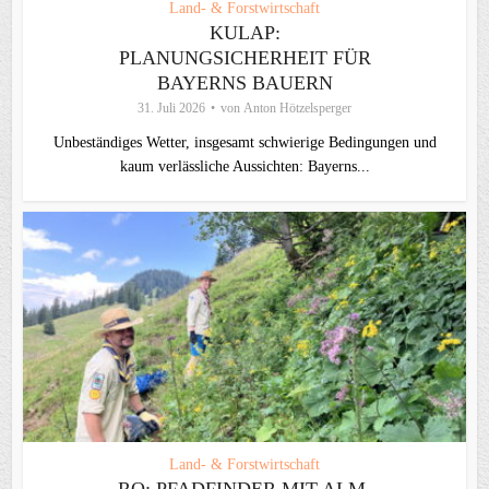
Land- & Forstwirtschaft
KULAP:
PLANUNGSICHERHEIT FÜR
BAYERNS BAUERN
31. Juli 2026
von
Anton Hötzelsperger
Unbeständiges Wetter, insgesamt schwierige Bedingungen und
kaum verlässliche Aussichten: Bayerns...
Land- & Forstwirtschaft
RO: PFADFINDER MIT ALM-