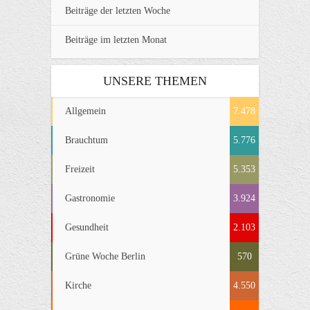
Beiträge der letzten Woche
Beiträge im letzten Monat
UNSERE THEMEN
Allgemein
7.478
Brauchtum
5.776
Freizeit
5.353
Gastronomie
3.924
Gesundheit
2.103
Grüne Woche Berlin
570
Kirche
4.550