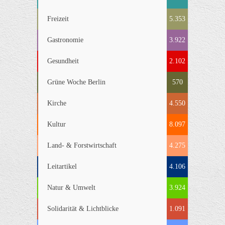
Freizeit
5.353
Gastronomie
3.922
Gesundheit
2.102
Grüne Woche Berlin
570
Kirche
4.550
Kultur
8.097
Land- & Forstwirtschaft
4.275
Leitartikel
4.106
Natur & Umwelt
3.924
Solidarität & Lichtblicke
1.091