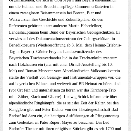
Organisationen, die sich in Oberbayern und Bayern ehrenamtlich
um die Heimat- und Brauchtumspflege kümmern erläuterten in
einem zwanglosen Beisammensein bei Brezen, Bier und
Weißwürsten ihre Geschichte und Zukunftspläne. Zu den
Referenten gehörten unter anderem Martin Haberfellner,
Landeshauptmann beim Bund der Bayerischen Gebirgsschützen. Er
verwies auf des Dokumentationszentrum der Gebirgsschützen in
Benediktbeuern (Wiedereröffnung ab 3. Mai, dem Heimat-Erlebnis-
Tag in Bayern). Günter Frey als Landesvorsitzender des
Bayerischen Trachtenverbandes lud in das Trachtenkulturzentrum
nach Holzhausen ein (u.a. mit einer Dirndl-Ausstellung bis 10.
Mai) und Roman Messerer vom Alpenländischen Volksmusikverein
stellte die Vielfalt von Gesangs- und Instrumental-Gruppen vor, die
auf bayerischen Bühnen und weltweit auf BR Heimat zu hören sind
(vor Ort fein und unterhaltsam zu hören war das Kirchberg-Trio
mit Zither, Ziach und Gitarre). Ludwig Schick informierte über
alpenländische Ringkämpfe, die es seit der Zeit der Kelten bei den
Rangglern gibt und Peter Bichler von der Theatergesellschaft Bad
Endorf lud dazu ein, die heurigen Aufführungen ab Pfingstmontag
zum Gedenken an Pater Rupert Mayer zu besuchen. Das Bad
Endorfer Theater mit ihren religiösen Stücken gibt es seit 1790 und