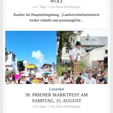
WOLF
vor 2 Tagen
von
Anton Hötzelsperger
Kaniber bei Hauptalmbegehung: „Landwirtschaftsministerin
fordert schnelle und praxistaugliche...
Leitartikel
39. PRIENER MARKTFEST AM
SAMSTAG, 15. AUGUST
vor 2 Tagen
von
Anton Hötzelsperger