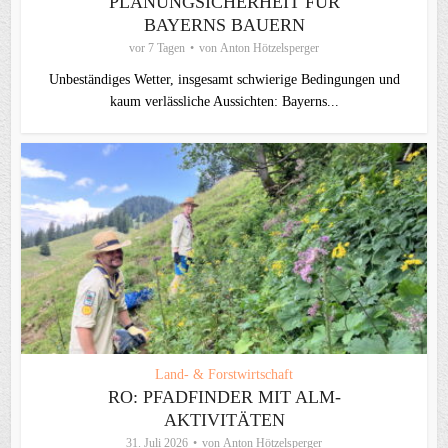
PLANUNGSICHERHEIT FÜR
BAYERNS BAUERN
vor 7 Tagen
von
Anton Hötzelsperger
Unbeständiges Wetter, insgesamt schwierige Bedingungen und
kaum verlässliche Aussichten: Bayerns...
Land- & Forstwirtschaft
RO: PFADFINDER MIT ALM-
AKTIVITÄTEN
31. Juli 2026
von
Anton Hötzelsperger