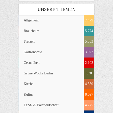
UNSERE THEMEN
Allgemein
7.479
Brauchtum
5.774
Freizeit
5.353
Gastronomie
3.922
Gesundheit
2.102
Grüne Woche Berlin
570
Kirche
4.550
Kultur
8.097
Land- & Forstwirtschaft
4.275