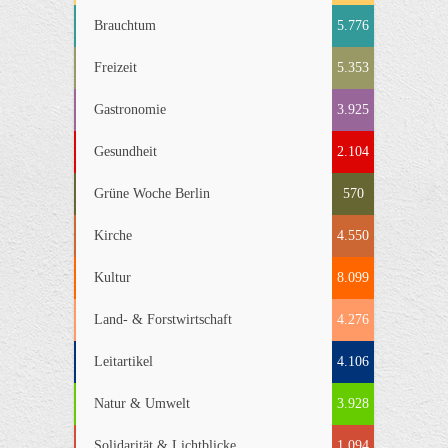
Brauchtum
5.776
Freizeit
5.353
Gastronomie
3.925
Gesundheit
2.104
Grüne Woche Berlin
570
Kirche
4.550
Kultur
8.099
Land- & Forstwirtschaft
4.276
Leitartikel
4.106
Natur & Umwelt
3.928
Solidarität & Lichtblicke
1.094