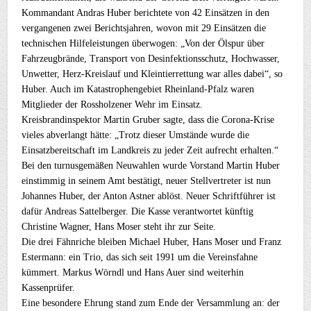
Kommandant Andras Huber berichtete von 42 Einsätzen in den
vergangenen zwei Berichtsjahren, wovon mit 29 Einsätzen die
technischen Hilfeleistungen überwogen: „Von der Ölspur über
Fahrzeugbrände, Transport von Desinfektionsschutz, Hochwasser,
Unwetter, Herz-Kreislauf und Kleintierrettung war alles dabei“, so
Huber. Auch im Katastrophengebiet Rheinland-Pfalz waren
Mitglieder der Rossholzener Wehr im Einsatz.
Kreisbrandinspektor Martin Gruber sagte, dass die Corona-Krise
vieles abverlangt hätte: „Trotz dieser Umstände wurde die
Einsatzbereitschaft im Landkreis zu jeder Zeit aufrecht erhalten.“
Bei den turnusgemäßen Neuwahlen wurde Vorstand Martin Huber
einstimmig in seinem Amt bestätigt, neuer Stellvertreter ist nun
Johannes Huber, der Anton Astner ablöst. Neuer Schriftführer ist
dafür Andreas Sattelberger. Die Kasse verantwortet künftig
Christine Wagner, Hans Moser steht ihr zur Seite.
Die drei Fähnriche bleiben Michael Huber, Hans Moser und Franz
Estermann: ein Trio, das sich seit 1991 um die Vereinsfahne
kümmert. Markus Wörndl und Hans Auer sind weiterhin
Kassenprüfer.
Eine besondere Ehrung stand zum Ende der Versammlung an: der