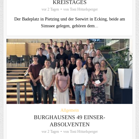
KREISTAGES
vor 2 Tagen
von
Toni Hötzelsperger
Der Badeplatz in Pietzing und der Seewirt in Ecking, beide am
Simssee gelegen, gehören dem...
Allgemein
BURGHAUSENS 49 EINSER-
ABSOLVENTEN
vor 2 Tagen
von
Toni Hötzelsperger