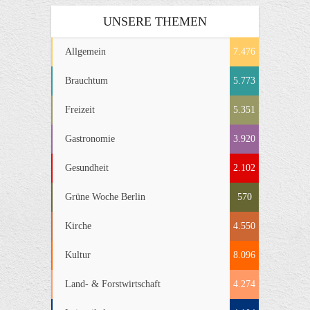
UNSERE THEMEN
Allgemein
7.476
Brauchtum
5.773
Freizeit
5.351
Gastronomie
3.920
Gesundheit
2.102
Grüne Woche Berlin
570
Kirche
4.550
Kultur
8.096
Land- & Forstwirtschaft
4.274