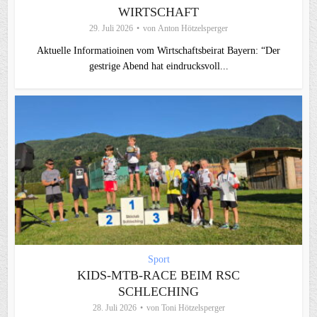
WIRTSCHAFT
29. Juli 2026
von
Anton Hötzelsperger
Aktuelle Informatioinen vom Wirtschaftsbeirat Bayern: “Der
gestrige Abend hat eindrucksvoll...
Sport
KIDS-MTB-RACE BEIM RSC
SCHLECHING
28. Juli 2026
von
Toni Hötzelsperger