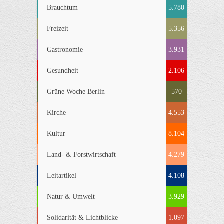
Brauchtum
5.780
Freizeit
5.356
Gastronomie
3.931
Gesundheit
2.106
Grüne Woche Berlin
570
Kirche
4.553
Kultur
8.104
Land- & Forstwirtschaft
4.279
Leitartikel
4.108
Natur & Umwelt
3.929
Solidarität & Lichtblicke
1.097