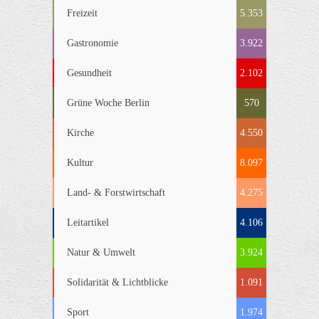
Freizeit
5.353
Gastronomie
3.922
Gesundheit
2.102
Grüne Woche Berlin
570
Kirche
4.550
Kultur
8.097
Land- & Forstwirtschaft
4.275
Leitartikel
4.106
Natur & Umwelt
3.924
Solidarität & Lichtblicke
1.091
Sport
1.974