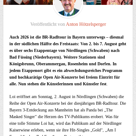
Veröffentlicht von
Anton Hötzelsperger
Auch 2026 ist die BR-Radltour in Bayern unterwegs – diesmal
in der südlichen Hälfte des Freistaats: Von 2. bis 7. August geht
es über sechs Etappentage von Nördlingen (Schwaben) nach
Bad Füssing (Niederbayern). Weitere Stationen sind
Königsbrunn, Oberammergau, Rosenheim und Dorfen. In
jedem Etappenort gibt es ein abwechslungsreiches Programm
und hochkarätige Open Air-Konzerte bei freiem Eintritt für
alle. Nun stehen die Künstlerinnen und Künstler fest
.
Loi eröffnet am Sonntag, 2. August in Nördlingen (Schwaben) die
Reihe der Open Air-Konzerte bei der diesjährigen BR-Radltour. Die
Bayern 3-Entdeckung aus Mannheim hat als Panda bei „The
Masked Singer“ die Herzen des TV-Publikums erobert. Was für
eine tolle Stimme Loi hat, wird das Publikum auf der Nördlinger
Kaiserwiese erleben, wenn sie ihre Hit-Singles „Gold“, „Am I