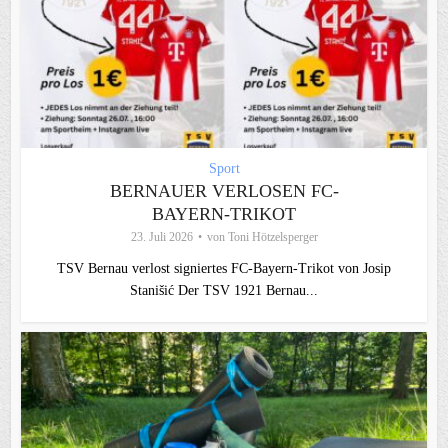
Sport
BERNAUER VERLOSEN FC-
BAYERN-TRIKOT
23. Juli 2026
von
Toni Hötzelsperger
TSV Bernau verlost signiertes FC‑Bayern‑Trikot von Josip
Stanišić Der TSV 1921 Bernau...