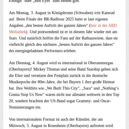
Enough“ oder „Red Eyes“ zum Besten gibt.
Am Montag, 3. August in Königsbrunn (Schwaben) tritt Kamrad
auf. Beim Finale der BR-Radltour 2025 hatte er laut eigenen
Angaben „den besten Auftritt des ganzen Jahres“ (
hier in der ARD
Mediathek
). Und postwendend ist er in diesem Jahr wieder mit am
Start. Und natürlich hoffen die Fans auf der Rathauswiese, dass sie
vielleicht gleich den nächsten „besten Auftritt des ganzen Jahres“
des energiegeladenen Performers erleben.
Am Dienstag, 4. August wird es international in Oberammergau
(Oberbayern)! Mickey Thomas und seine Band Starship geben sich
die Ehre und versetzen den Festplatz zurück in die ikonische
Musikepoche der 80er-Jahre, die bei Bayern 1 ihre große Heimat
hat. Ihre Welthits wie „We Built This City“, „Sara“ und „Nothing‘s
Gonna Stop Us Now“ waren nicht nur allesamt weltweit in den Top
20, sondern brachten der US-Band sogar Grammy- und Oscar-
Nominierungen ein.
Von internationalem Format ist auch der Künstler, der am
Mittwoch, 5. August in Rosenheim (Oberbayern) auftreten wird.