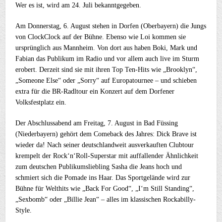
Wer es ist, wird am 24. Juli bekanntgegeben.
Am Donnerstag, 6. August stehen in Dorfen (Oberbayern) die Jungs
von ClockClock auf der Bühne. Ebenso wie Loi kommen sie
ursprünglich aus Mannheim. Von dort aus haben Boki, Mark und
Fabian das Publikum im Radio und vor allem auch live im Sturm
erobert. Derzeit sind sie mit ihren Top Ten-Hits wie „Brooklyn“,
„Someone Else“ oder „Sorry“ auf Europatournee – und schieben
extra für die BR-Radltour ein Konzert auf dem Dorfener
Volksfestplatz ein.
Der Abschlussabend am Freitag, 7. August in Bad Füssing
(Niederbayern) gehört dem Comeback des Jahres: Dick Brave ist
wieder da! Nach seiner deutschlandweit ausverkauften Clubtour
krempelt der Rock‘n‘Roll-Superstar mit auffallender Ähnlichkeit
zum deutschen Publikumsliebling Sasha die Jeans hoch und
schmiert sich die Pomade ins Haar. Das Sportgelände wird zur
Bühne für Welthits wie „Back For Good“, „I‘m Still Standing“,
„Sexbomb“ oder „Billie Jean“ – alles im klassischen Rockabilly-
Style.