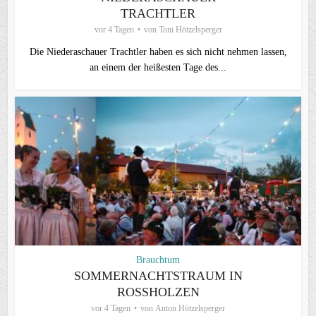
TRACHTLER
vor 4 Tagen
von
Toni Hötzelsperger
Die Niederaschauer Trachtler haben es sich nicht nehmen lassen,
an einem der heißesten Tage des...
Brauchtum
SOMMERNACHTSTRAUM IN
ROSSHOLZEN
vor 4 Tagen
von
Anton Hötzelsperger