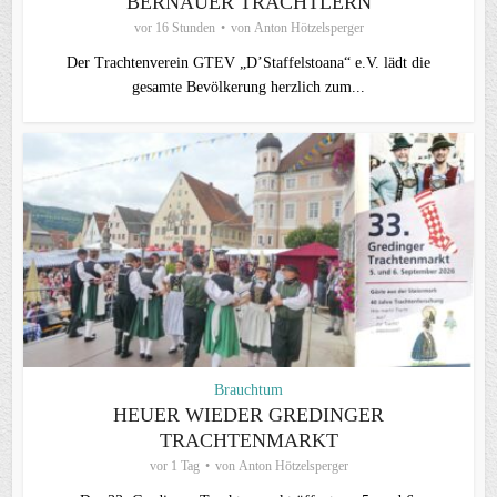
BERNAUER TRACHTLERN
vor 16 Stunden
von
Anton Hötzelsperger
Der Trachtenverein GTEV „D’Staffelstoana“ e.V. lädt die
gesamte Bevölkerung herzlich zum...
Brauchtum
HEUER WIEDER GREDINGER
TRACHTENMARKT
vor 1 Tag
von
Anton Hötzelsperger