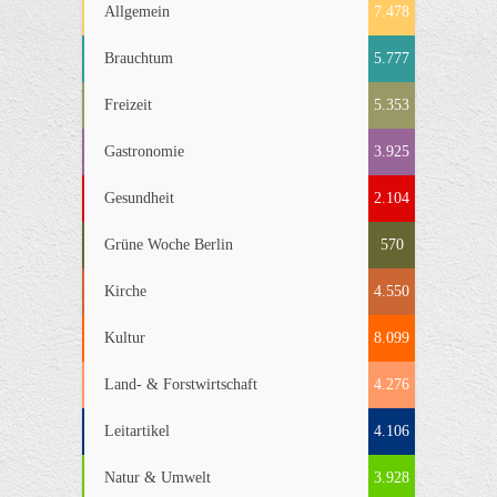
Allgemein
7.478
Brauchtum
5.777
Freizeit
5.353
Gastronomie
3.925
Gesundheit
2.104
Grüne Woche Berlin
570
Kirche
4.550
Kultur
8.099
Land- & Forstwirtschaft
4.276
Leitartikel
4.106
Natur & Umwelt
3.928