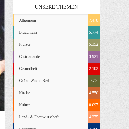
UNSERE THEMEN
Allgemein
7.478
Brauchtum
5.774
Freizeit
5.352
Gastronomie
3.921
Gesundheit
2.102
Grüne Woche Berlin
570
Kirche
4.550
Kultur
8.097
Land- & Forstwirtschaft
4.275