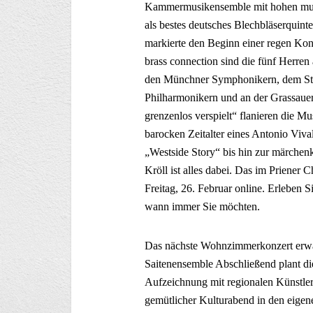
Kammermusikensemble mit hohen mus
als bestes deutsches Blechbläserquint
markierte den Beginn einer regen Kon
brass connection sind die fünf Herre
den Münchner Symphonikern, dem Staa
Philharmonikern und an der Grassauer
grenzenlos verspielt“ flanieren die M
barocken Zeitalter eines Antonio Viv
„Westside Story“ bis hin zur märche
Kröll ist alles dabei. Das im Priener
Freitag, 26. Februar online. Erleben 
wann immer Sie möchten.
Das nächste Wohnzimmerkonzert erwa
Saitenensemble Abschließend plant d
Aufzeichnung mit regionalen Künstlern
gemütlicher Kulturabend in den eigen