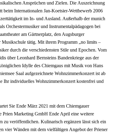
ikalischen Ansprüchen und Zielen. Die Auszeichnung
ett beim Internationalen Jan-Koetsier-Wettbewerb 2006
zerttätigkeit im In- und Ausland. Außerhalb der munich
n als Orchestermusiker und Instrumentalpädagogen bei
tstheater am Gärtnerplatz, den Augsburger
 Musikschule tätig. Mit ihrem Programm „no limits –
usiker durch die verschiedensten Stile und Epochen. Vom
aldis über Leonhard Bernsteins Bandenkriege aus der
nköniglichen Idylle des Chiemgaus mit Musik von Hans
 Chiemsee Saal aufgezeichnete Wohnzimmerkonzert ist ab
Sie Ihr individuelles Wohnzimmerkonzert kostenfrei und
rtet Sie Ende März 2021 mit dem Chiemgauer
ie Prien Marketing GmbH Ende April eine weitere
 zu veröffentlichen. Kulinarisch ergänzen lässt sich ein
en vier Wänden mit dem vielfältigen Angebot der Priener