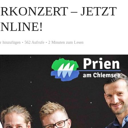
KONZERT – JETZT
NLINE!
 hinzufügen
562 Aufrufe
2 Minuten zum Lesen