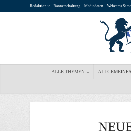
Redaktion
Bannerschaltung
Mediadaten
Webcams Same
ALLE THEMEN
ALLGEMEINE
NEUE