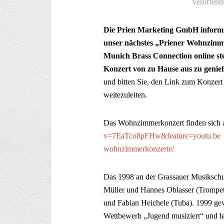
Veröffentl
Die Prien Marketing GmbH informie
unser nächstes „Priener Wohnzimmer
Munich Brass Connection online ste
Konzert von zu Hause aus zu genie
und bitten Sie, den Link zum Konzert
weitezuleiten.
Das Wohnzimmerkonzert finden sich 
v=7EaTco8pFHw&feature=youtu.b
wohnzimmerkonzerte/
Das 1998 an der Grassauer Musikschul
Müller und Hannes Oblasser (Trompet
und Fabian Heichele (Tuba). 1999 gew
Wettbewerb „Jugend musiziert“ und le