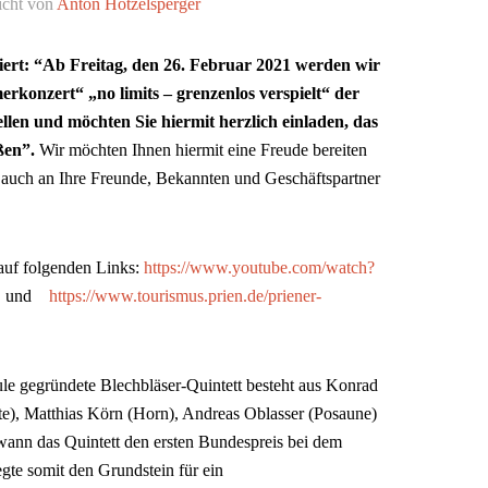
icht von
Anton Hötzelsperger
rt: “Ab Freitag, den 26. Februar 2021 werden wir
konzert“ „no limits – grenzenlos verspielt“ der
llen und möchten Sie hiermit herzlich einladen, das
ßen”.
Wir möchten Ihnen hiermit eine Freude bereiten
 auch an Ihre Freunde, Bekannten und Geschäftspartner
auf folgenden Links:
https://www.youtube.com/watch?
e
und
https://www.tourismus.prien.de/priener-
e gegründete Blechbläser-Quintett besteht aus Konrad
e), Matthias Körn (Horn), Andreas Oblasser (Posaune)
ann das Quintett den ersten Bundespreis bei dem
gte somit den Grundstein für ein