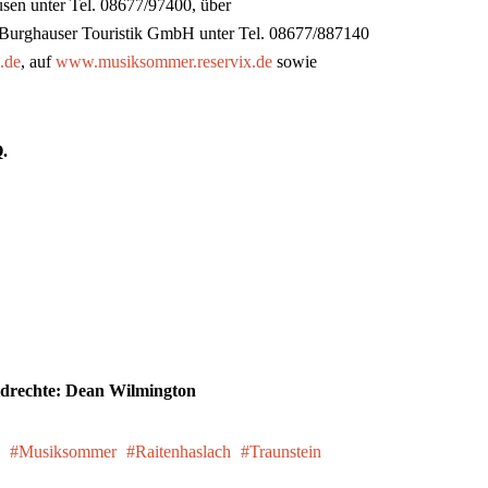
sen unter Tel. 08677/97400, über
r Burghauser Touristik GmbH unter Tel. 08677/887140
.de
, auf
www.musiksommer.reservix.de
sowie
Q.
ldrechte: Dean Wilmington
Musiksommer
Raitenhaslach
Traunstein