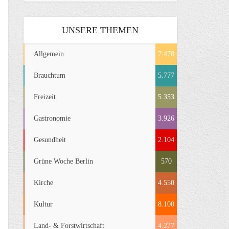
UNSERE THEMEN
Allgemein
7.478
Brauchtum
5.777
Freizeit
5.353
Gastronomie
3.926
Gesundheit
2.104
Grüne Woche Berlin
570
Kirche
4.550
Kultur
8.100
Land- & Forstwirtschaft
4.277