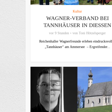
Kultur
WAGNER-VERBAND BEI
TANNHÄUSER IN DIESSEN
vor 9 Stunden
von
Toni Hötzelsperger
Reichenhaller Wagnerfreunde erleben eindrucksvol
„Tannhäuser“ am Ammersee – Ergreifender...