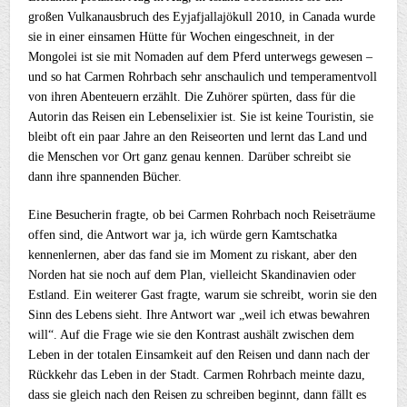
großen Vulkanausbruch des Eyjafjallajökull 2010, in Canada wurde
sie in einer einsamen Hütte für Wochen eingeschneit, in der
Mongolei ist sie mit Nomaden auf dem Pferd unterwegs gewesen –
und so hat Carmen Rohrbach sehr anschaulich und temperamentvoll
von ihren Abenteuern erzählt. Die Zuhörer spürten, dass für die
Autorin das Reisen ein Lebenselixier ist. Sie ist keine Touristin, sie
bleibt oft ein paar Jahre an den Reiseorten und lernt das Land und
die Menschen vor Ort ganz genau kennen. Darüber schreibt sie
dann ihre spannenden Bücher.
Eine Besucherin fragte, ob bei Carmen Rohrbach noch Reiseträume
offen sind, die Antwort war ja, ich würde gern Kamtschatka
kennenlernen, aber das fand sie im Moment zu riskant, aber den
Norden hat sie noch auf dem Plan, vielleicht Skandinavien oder
Estland. Ein weiterer Gast fragte, warum sie schreibt, worin sie den
Sinn des Lebens sieht. Ihre Antwort war „weil ich etwas bewahren
will“. Auf die Frage wie sie den Kontrast aushält zwischen dem
Leben in der totalen Einsamkeit auf den Reisen und dann nach der
Rückkehr das Leben in der Stadt. Carmen Rohrbach meinte dazu,
dass sie gleich nach den Reisen zu schreiben beginnt, dann fällt es