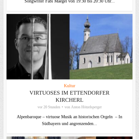
Songwriter Fabi Maegel von 19:30 bis 20:30 Uhr...
Kultur
VIRTUOSES IM ETTENDORFER
KIRCHERL
vor 20 Stunden
von
Anton Hötzelsperger
Alpenbaroque – virtuose Musik an historischen Orgeln – In
Südbayern und angrenzenden...