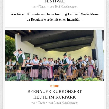
FESTIVAL
vor 4 Tagen
von
Toni Hötzelsperger
Was für ein Konzertabend beim Immling Festival! Verdis Messa
da Requiem wurde mit einer Intensität...
Kultur
BERNAUER KURKONZERT
HEUTE IM KURPARK
vor 4 Tagen
von
Anton Hötzelsperger