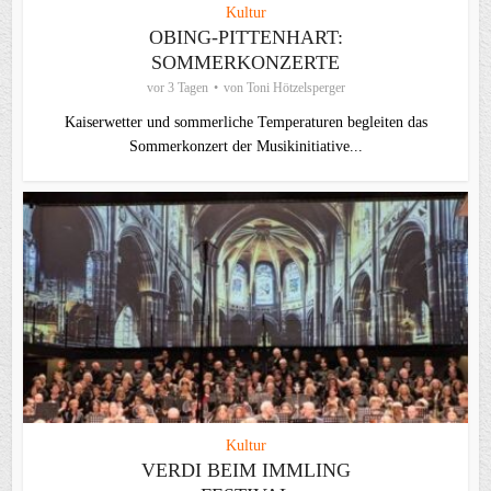
Kultur
OBING-PITTENHART:
SOMMERKONZERTE
vor 3 Tagen
von
Toni Hötzelsperger
Kaiserwetter und sommerliche Temperaturen begleiten das
Sommerkonzert der Musikinitiative...
Kultur
VERDI BEIM IMMLING