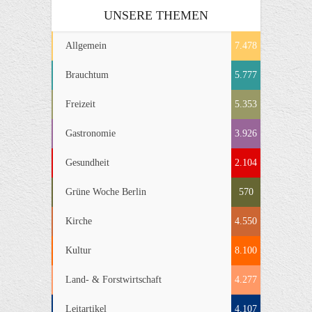
UNSERE THEMEN
Allgemein
7.478
Brauchtum
5.777
Freizeit
5.353
Gastronomie
3.926
Gesundheit
2.104
Grüne Woche Berlin
570
Kirche
4.550
Kultur
8.100
Land- & Forstwirtschaft
4.277
Leitartikel
4.107