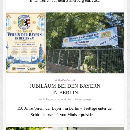
Ententreffen auf dem Samerberg ein. Ab...
Gastronomie
JUBILÄUM BEI DEN BAYERN
IN BERLIN
vor 4 Tagen
von
Anton Hötzelsperger
150 Jahre Verein der Bayern in Berlin – Festtage unter der
Schirmherrschaft von Ministerpräsident...