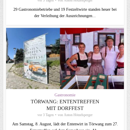
vor 3 Tagen
von
Anton Hötzelsperger
29 Gastronomiebetriebe und 19 Festzeltwirte standen heuer bei
der Verleihung der Auszeichnungen...
Gastronomie
TÖRWANG: ENTENTREFFEN
MIT DORFFEST
vor 3 Tagen
von
Anton Hötzelsperger
Am Samstag, 8. August, lädt der Entenwirt in Törwang zum 27.