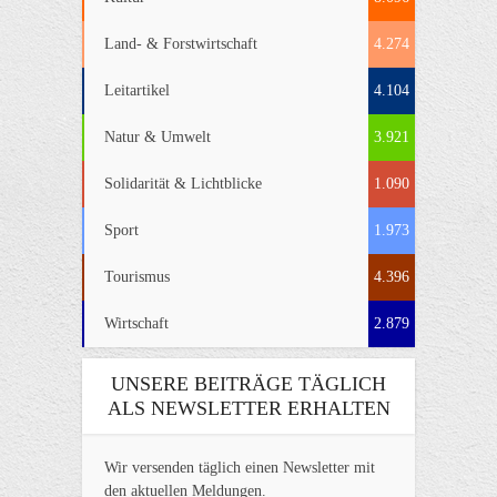
Land- & Forstwirtschaft
4.274
Leitartikel
4.104
Natur & Umwelt
3.921
Solidarität & Lichtblicke
1.090
Sport
1.973
Tourismus
4.396
Wirtschaft
2.879
UNSERE BEITRÄGE TÄGLICH
ALS NEWSLETTER ERHALTEN
Wir versenden täglich einen Newsletter mit
den aktuellen Meldungen.