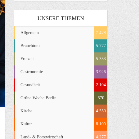
UNSERE THEMEN
Allgemein
7.478
Brauchtum
5.777
Freizeit
5.353
Gastronomie
3.926
Gesundheit
2.104
Grüne Woche Berlin
570
Kirche
4.550
Kultur
8.100
Land- & Forstwirtschaft
4.277