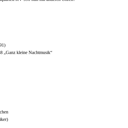
91)
48 „Ganz kleine Nachtmusik“
nchen
iker)