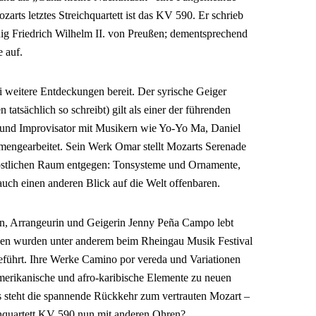
arts letztes Streichquartett ist das KV 590. Er schrieb
nig Friedrich Wilhelm II. von Preußen; dementsprechend
e auf.
weitere Entdeckungen bereit. Der syrische Geiger
atsächlich so schreibt) gilt als einer der führenden
st und Improvisator mit Musikern wie Yo-Yo Ma, Daniel
ngearbeitet. Sein Werk Omar stellt Mozarts Serenade
östlichen Raum entgegen: Tonsysteme und Ornamente,
 auch einen anderen Blick auf die Welt offenbaren.
n, Arrangeurin und Geigerin Jenny Peña Campo lebt
nen wurden unter anderem beim Rheingau Musik Festival
geführt. Ihre Werke Camino por vereda und Variationen
amerikanische und afro-karibische Elemente zu neuen
steht die spannende Rückkehr zum vertrauten Mozart –
ichquartett KV 590 nun mit anderen Ohren?