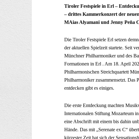
Tiroler Festspiele in Erl – Entde
– drittes Kammerkonzert der neuen
MAias Alyamani und Jenny Peña
Die Tiroler Festspiele Erl setzen dem
der aktuellen Spielzeit startete. Seit
Münchner Philharmoniker und des Bay
Formationen in Erl . Am 18. April 202
Philharmonischen Streichquartett Mün
Philharmoniker zusammensetzt. Das P
entdecken gibt es einiges.
Die erste Entdeckung machten Musikwis
Internationalen Stiftung Mozarteum in
eine Abschrift mit einem bis dahin 
Hände. Das mit „Serenate ex C“ überti
kürzester Zeit hat sich der Sensatio