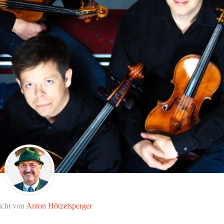
icht von
Anton Hötzelsperger