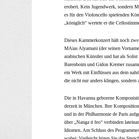
erobert. Kein Jugendwerk, sondern Moz
es für den Violoncello spielenden Kö
„königlich“ wertete er die Cellostimm
Dieses Kammerkonzert hält noch zwei 
MAias Alyamani (der seinen Vornamen t
arabischen Künstler und hat als Soli
Barenboim und Gidon Kremer zusamme
ein Werk mit Einflüssen aus dem nah
die nicht nur anders klingen, sondern
Die in Havanna geborene Komponisti
derzeit in München. Ihre Kompositio
und in der Philharmonie de Paris auf
über „Nanga ti feo“ verbinden latein
Idiomen. Am Schluss des Programmes 
wobei: Vielleicht hören Sie das Stre