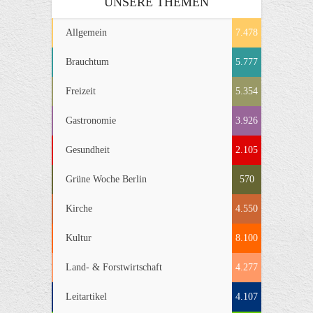
UNSERE THEMEN
Allgemein
7.478
Brauchtum
5.777
Freizeit
5.354
Gastronomie
3.926
Gesundheit
2.105
Grüne Woche Berlin
570
Kirche
4.550
Kultur
8.100
Land- & Forstwirtschaft
4.277
Leitartikel
4.107