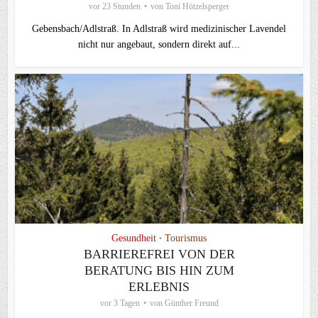
vor 23 Stunden
von
Toni Hötzelsperger
Gebensbach/Adlstraß. In Adlstraß wird medizinischer Lavendel
nicht nur angebaut, sondern direkt auf...
Gesundheit
Tourismus
•
BARRIEREFREI VON DER
BERATUNG BIS HIN ZUM
ERLEBNIS
vor 3 Tagen
von
Günther Freund