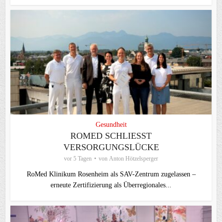
Gesundheit
ROMED SCHLIESST V
ERSORGUNGSLÜCKE
vor 5 Tagen
von
Anton Hötzelsperger
RoMed Klinikum Rosenheim als SAV-Zentrum zugelassen –
erneute Zertifizierung als Überregionales...