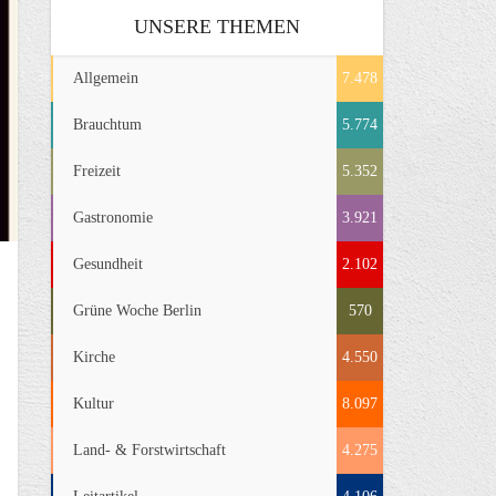
UNSERE THEMEN
Allgemein
7.478
Brauchtum
5.774
Freizeit
5.352
Gastronomie
3.921
Gesundheit
2.102
Grüne Woche Berlin
570
Kirche
4.550
Kultur
8.097
Land- & Forstwirtschaft
4.275