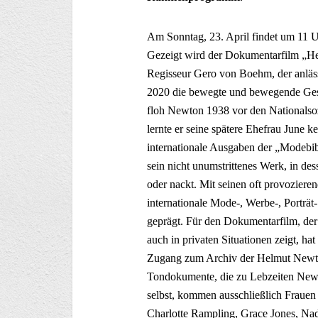
Am Sonntag, 23. April findet um 11 U
Gezeigt wird der Dokumentarfilm „H
Regisseur Gero von Boehm, der anläs
2020 die bewegte und bewegende Gesch
floh Newton 1938 vor den Nationalsozi
lernte er seine spätere Ehefrau June k
internationale Ausgaben der „Modebib
sein nicht unumstrittenes Werk, in des
oder nackt. Mit seinen oft provozie
internationale Mode-, Werbe-, Porträt
geprägt. Für den Dokumentarfilm, der
auch in privaten Situationen zeigt, 
Zugang zum Archiv der Helmut Newton
Tondokumente, die zu Lebzeiten Newt
selbst, kommen ausschließlich Frauen
Charlotte Rampling, Grace Jones, Nadj