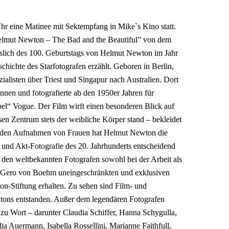
hr eine Matinee mit Sektempfang in Mike`s Kino statt.
elmut Newton – The Bad and the Beautiful” von dem
slich des 100. Geburtstags von Helmut Newton im Jahr
ichte des Starfotografen erzählt. Geboren in Berlin,
alisten über Triest und Singapur nach Australien. Dort
ennen und fotografierte ab den 1950er Jahren für
el“ Vogue. Der Film wirft einen besonderen Blick auf
sen Zentrum stets der weibliche Körper stand – bekleidet
renden Aufnahmen von Frauen hat Helmut Newton die
- und Akt-Fotografie des 20. Jahrhunderts entscheidend
 den weltbekannten Fotografen sowohl bei der Arbeit als
hat Gero von Boehm uneingeschränkten und exklusiven
-Stiftung erhalten. Zu sehen sind Film- und
ons entstanden. Außer dem legendären Fotografen
 zu Wort – darunter Claudia Schiffer, Hanna Schygulla,
a Auermann, Isabella Rossellini, Marianne Faithfull,