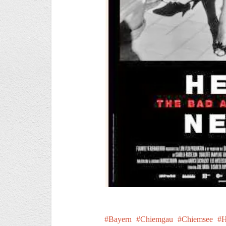
Bayern
Chiemgau
Chiemsee
H