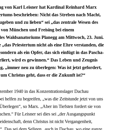
ng von Karl Leisner hat Kardinal Reinhard Marx
ertums beschrieben: Nicht das Streben nach Macht,
zugeben und zu lieben“ sei „das zentrale Wesen des
f von München und Freising bei einem
 des Waldsanatoriums Planegg am Mittwoch, 23. Juni.
 „das Priestertum nicht als eine Ehre verstanden, die
ondern als ein Opfer, das sich einfügt in das Pascha-
rliert, wird es gewinnen.“ Das Leben und Zeugnis
ag, „immer neu zu überlegen: Was ist jetzt gefordert,
um Christus geht, dass er die Zukunft ist?“
ezember 1940 in das Konzentrationslager Dachau
i helfen zu begreifen, „was die Zeitstunde jetzt von uns
 Überlegen“, so Marx. „Aber im Tiefsten fordert sie von
achen.“ Für Leisner sei dies sei „der Ausgangspunkt
idenschaft, denn Christus ist nicht Vergangenheit,
“. Das sei dem Seligen „auch in Dachau, wo eine ganze