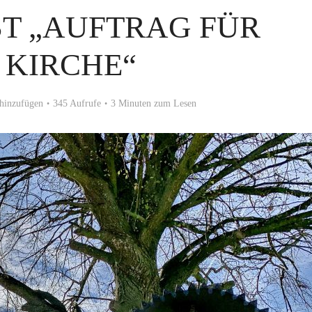
ST „AUFTRAG FÜR
 KIRCHE“
hinzufügen
345 Aufrufe
3 Minuten zum Lesen