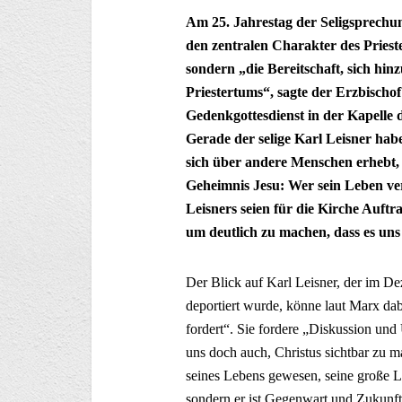
Am 25. Jahrestag der Seligsprechu
den zentralen Charakter des Priest
sondern „die Bereitschaft, sich hin
Priestertums“, sagte der Erzbischo
Gedenkgottesdienst in der Kapelle
Gerade der selige Karl Leisner habe
sich über andere Menschen erhebt, s
Geheimnis Jesu: Wer sein Leben ve
Leisners seien für die Kirche Auftr
um deutlich zu machen, dass es uns 
Der Blick auf Karl Leisner, der im D
deportiert wurde, könne laut Marx dabe
fordert“. Sie fordere „Diskussion und
uns doch auch, Christus sichtbar zu m
seines Lebens gewesen, seine große Le
sondern er ist Gegenwart und Zukunft