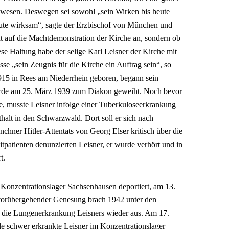
ewesen. Deswegen sei sowohl „sein Wirken bis heute
heute wirksam“, sagte der Erzbischof von München und
t auf die Machtdemonstration der Kirche an, sondern ob
ese Haltung habe der selige Karl Leisner der Kirche mit
e „sein Zeugnis für die Kirche ein Auftrag sein“, so
915 in Rees am Niederrhein geboren, begann sein
rde am 25. März 1939 zum Diakon geweiht. Noch bevor
e, musste Leisner infolge einer Tuberkuloseerkrankung
alt in den Schwarzwald. Dort soll er sich nach
ner Hitler-Attentats von Georg Elser kritisch über die
itpatienten denunzierten Leisner, er wurde verhört und in
t.
Konzentrationslager Sachsenhausen deportiert, am 13.
orübergehender Genesung brach 1942 unter den
 die Lungenerkrankung Leisners wieder aus. Am 17.
e schwer erkrankte Leisner im Konzentrationslager