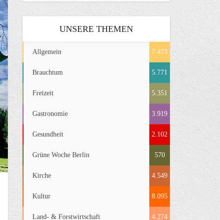
UNSERE THEMEN
Allgemein
7.473
Brauchtum
5.771
Freizeit
5.351
Gastronomie
3.919
Gesundheit
2.102
Grüne Woche Berlin
570
Kirche
4.549
Kultur
8.095
Land- & Forstwirtschaft
4.274