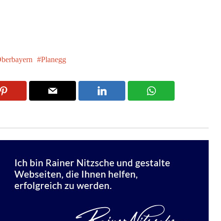
berbayern
Planegg