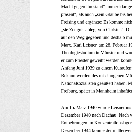
Macht gegen ihn stand“ immer klar g
präsent“, als auch „sein Glaube bis 
Freising und ergänzte: Es komme nich
„sie Zeugnis ablegt von Christus“. Di
auf den Weg gegeben und deshalb müss
Marx. Karl Leisner, am 28. Februar 1
Theologiestudium in Münster und wu
er zum Priester geweiht werden konnt
Anfang Juni 1939 zu einem Kuraufenth
Bekanntwerden des misslungenen Münch
Nationalsozialisten geäußert haben. M
Freiburg, später in Mannheim inhaftier
Am 15. März 1940 wurde Leisner ins 
Dezember 1940 nach Dachau. Nach v
Entbehrungen im Konzentrationslager
Dezember 1944 konnte der mittlerweil