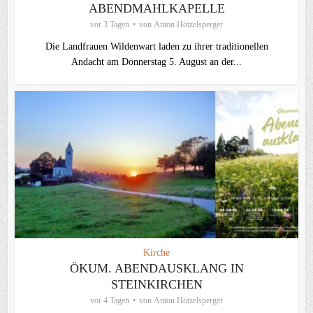
ABENDMAHLKAPELLE
vor 3 Tagen
von
Anton Hötzelsperger
Die Landfrauen Wildenwart laden zu ihrer traditionellen
Andacht am Donnerstag 5. August an der...
Kirche
ÖKUM. ABENDAUSKLANG IN
STEINKIRCHEN
vor 4 Tagen
von
Anton Hötzelsperger