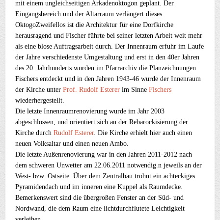
mit einem ungleichseitigen Arkadenoktogon geplant. Der
Eingangsbereich und der Altarraum verlängert dieses
OktogoZweifellos ist die Architektur für eine Dorfkirche
herausragend und Fischer führte bei seiner letzten Arbeit weit mehr
als eine blose Auftragsarbeit durch. Der Innenraum erfuhr im Laufe
der Jahre verschiedenste Umgestaltung und erst in den 40er Jahren
des 20. Jahrhunderts wurden im Pfarrarchiv die Planzeichnungen
Fischers entdeckt und in den Jahren 1943-46 wurde der Innenraum
der Kirche unter
Prof. Rudolf Esterer
im Sinne
Fischers
wiederhergestellt.
Die letzte Innenraumrenovierung wurde im Jahr 2003
abgeschlossen, und orientiert sich an der Rebarockisierung der
Kirche durch
Rudolf Esterer
. Die Kirche erhielt hier auch einen
neuen Volksaltar und einen neuen Ambo.
Die letzte Außenrenovierung war in den Jahren 2011-2012 nach
dem schweren Unwetter am 22.06.2011 notwendig.n jeweils an der
West- bzw. Ostseite. Über dem Zentralbau trohnt ein achteckiges
Pyramidendach und im inneren eine Kuppel als Raumdecke.
Bemerkenswert sind die übergroßen Fenster an der Süd- und
Nordwand, die dem Raum eine lichtdurchflutete Leichtigkeit
verleihen.