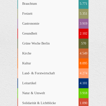
Brauchtum
5.771
Freizeit
5.351
Gastronomie
3.919
Gesundheit
2.102
Grüne Woche Berlin
570
Kirche
4.549
Kultur
8.095
Land- & Forstwirtschaft
4.274
Leitartikel
4.101
Natur & Umwelt
3.918
Solidarität & Lichtblicke
1.090