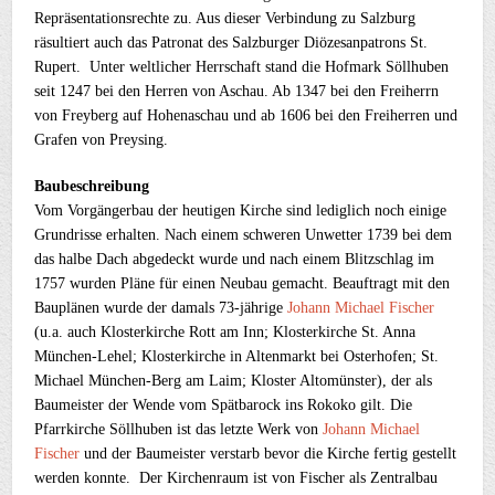
Repräsentationsrechte zu. Aus dieser Verbindung zu Salzburg
räsultiert auch das Patronat des Salzburger Diözesanpatrons St.
Rupert. Unter weltlicher Herrschaft stand die Hofmark Söllhuben
seit 1247 bei den Herren von Aschau. Ab 1347 bei den Freiherrn
von Freyberg auf Hohenaschau und ab 1606 bei den Freiherren und
Grafen von Preysing.
Baubeschreibung
Vom Vorgängerbau der heutigen Kirche sind lediglich noch einige
Grundrisse erhalten. Nach einem schweren Unwetter 1739 bei dem
das halbe Dach abgedeckt wurde und nach einem Blitzschlag im
1757 wurden Pläne für einen Neubau gemacht. Beauftragt mit den
Bauplänen wurde der damals 73-jährige
Johann Michael Fischer
(u.a. auch Klosterkirche Rott am Inn; Klosterkirche St. Anna
München-Lehel; Klosterkirche in Altenmarkt bei Osterhofen; St.
Michael München-Berg am Laim; Kloster Altomünster), der als
Baumeister der Wende vom Spätbarock ins Rokoko gilt. Die
Pfarrkirche Söllhuben ist das letzte Werk von
Johann Michael
Fischer
und der Baumeister verstarb bevor die Kirche fertig gestellt
werden konnte. Der Kirchenraum ist von Fischer als Zentralbau