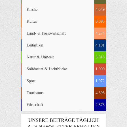
Kirche
4.549
Kultur
8.095
Land- & Forstwirtschaft
4.274
Leitartikel
4.101
Natur & Umwelt
3.918
Solidarität & Lichtblicke
1.090
Sport
1.972
Tourismus
4.396
Wirtschaft
2.878
UNSERE BEITRÄGE TÄGLICH
ALS NEWSLETTER ERHALTEN