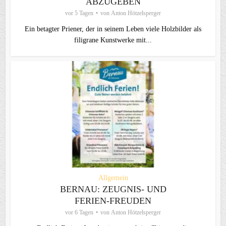
ABZUGEBEN
vor 5 Tagen
von
Anton Hötzelsperger
Ein betagter Priener, der in seinem Leben viele Holzbilder als
filigrane Kunstwerke mit...
Allgemein
BERNAU: ZEUGNIS- UND
FERIEN-FREUDEN
vor 6 Tagen
von
Anton Hötzelsperger