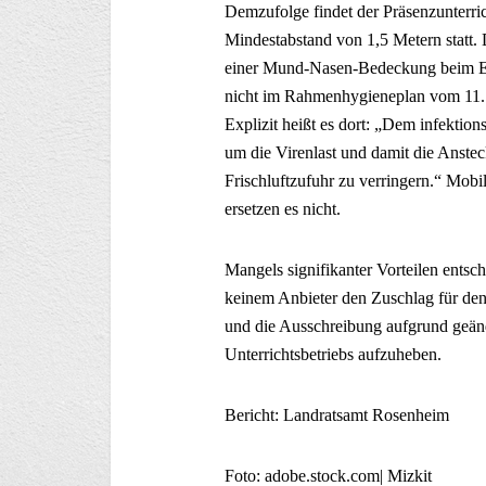
Demzufolge findet der Präsenzunterri
Mindestabstand von 1,5 Metern statt.
einer Mund-Nasen-Bedeckung beim Ein
nicht im Rahmenhygieneplan vom 11. 
Explizit heißt es dort: „Dem infekti
um die Virenlast und damit die Anst
Frischluftzufuhr zu verringern.“ Mobi
ersetzen es nicht.
Mangels signifikanter Vorteilen entsc
keinem Anbieter den Zuschlag für den
und die Ausschreibung aufgrund geänd
Unterrichtsbetriebs aufzuheben.
Bericht: Landratsamt Rosenheim
Foto: adobe.stock.com| Mizkit