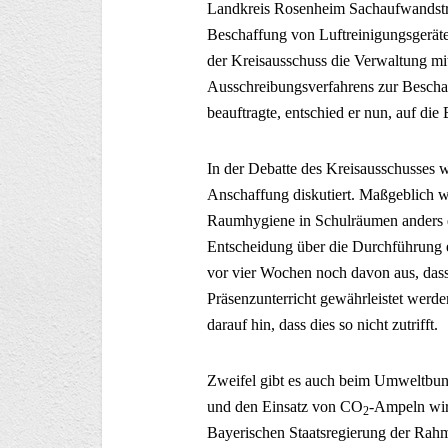
Landkreis Rosenheim Sachaufwandsträg
Beschaffung von Luftreinigungsgerät
der Kreisausschuss die Verwaltung mi
Ausschreibungsverfahrens zur Beschaf
beauftragte, entschied er nun, auf die
In der Debatte des Kreisausschusses 
Anschaffung diskutiert. Maßgeblich wa
Raumhygiene in Schulräumen anders e
Entscheidung über die Durchführung 
vor vier Wochen noch davon aus, dass 
Präsenzunterricht gewährleistet werd
darauf hin, dass dies so nicht zutrifft.
Zweifel gibt es auch beim Umweltbund
und den Einsatz von CO
-Ampeln wir
2
Bayerischen Staatsregierung der Rah