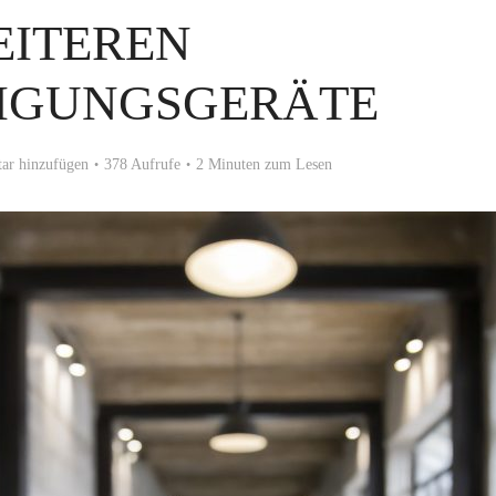
EITEREN
NIGUNGSGERÄTE
r hinzufügen
378 Aufrufe
2 Minuten zum Lesen