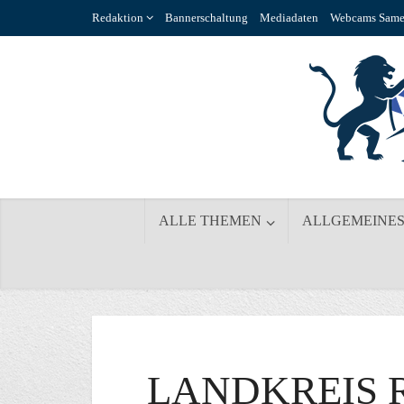
Redaktion
Bannerschaltung
Mediadaten
Webcams Same
ALLE THEMEN
ALLGEMEINE
LANDKREIS 