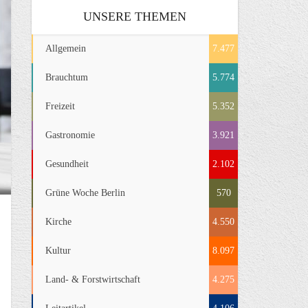
UNSERE THEMEN
Allgemein
7.477
Brauchtum
5.774
Freizeit
5.352
Gastronomie
3.921
Gesundheit
2.102
Grüne Woche Berlin
570
Kirche
4.550
Kultur
8.097
Land- & Forstwirtschaft
4.275