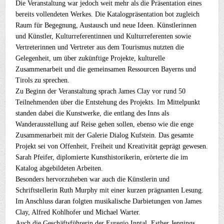
Die Veranstaltung war jedoch weit mehr als die Präsentation eines
bereits vollendeten Werkes. Die Katalogpräsentation bot zugleich
Raum für Begegnung, Austausch und neue Ideen. Künstlerinnen
und Künstler, Kulturreferentinnen und Kulturreferenten sowie
Vertreterinnen und Vertreter aus dem Tourismus nutzten die
Gelegenheit, um über zukünftige Projekte, kulturelle
Zusammenarbeit und die gemeinsamen Ressourcen Bayerns und
Tirols zu sprechen.
Zu Beginn der Veranstaltung sprach James Clay vor rund 50
Teilnehmenden über die Entstehung des Projekts. Im Mittelpunkt
standen dabei die Kunstwerke, die entlang des Inns als
Wanderausstellung auf Reise gehen sollen, ebenso wie die enge
Zusammenarbeit mit der Galerie Dialog Kufstein. Das gesamte
Projekt sei von Offenheit, Freiheit und Kreativität geprägt gewesen.
Sarah Pfeifer, diplomierte Kunsthistorikerin, erörterte die im
Katalog abgebildeten Arbeiten.
Besonders hervorzuheben war auch die Künstlerin und
Schriftstellerin Ruth Murphy mit einer kurzen prägnanten Lesung.
Im Anschluss daran folgten musikalische Darbietungen von James
Clay, Alfred Kohlhofer und Michael Warter.
Auch die Geschäftsführerin der Euregio Inntal, Esther Jennings,