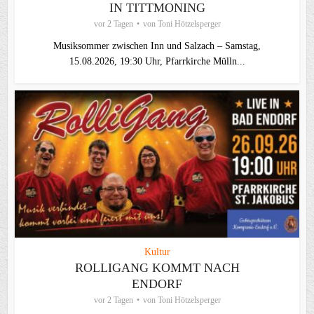
IN TITTMONING
vor 2 Tagen
von
Toni Hötzelsperger
Musiksommer zwischen Inn und Salzach – Samstag,
15.08.2026, 19:30 Uhr, Pfarrkirche Mülln...
Kultur
ROLLIGANG KOMMT NACH
ENDORF
vor 2 Tagen
von
Toni Hötzelsperger