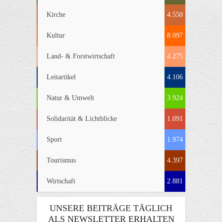
Kirche
4.550
Kultur
8.097
Land- & Forstwirtschaft
4.275
Leitartikel
4.106
Natur & Umwelt
3.924
Solidarität & Lichtblicke
1.091
Sport
1.974
Tourismus
4.397
Wirtschaft
2.881
UNSERE BEITRÄGE TÄGLICH
ALS NEWSLETTER ERHALTEN