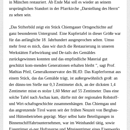
in München restauriert. Ab Ende Mai soll es wieder an seinem
ursprünglichen Standort in der Pfarrkirche „Darstellung des Herrn“
zu sehen sein.
„Das Stifterbild zeigt ein Stück Chiemgauer Ortsgeschichte auf
ganz besonderem Untergrund. Eine Kupfertafel in dieser Größe war
für das anfängliche 18. Jahrhundert ausgesprochen selten. Umso
mehr freut es mich, dass wir durch die Restaurierung in unseren
Werkstätten Farbwirkung und De-tails des Gemäldes
zurückgewinnen konnten und das empfindliche Material gut
geschützt kom-menden Generationen erhalten bleibt “, sagt Prof.
Mathias Pfeil, Generalkonservator des BLfD. Das Kupferformat aus
einem Stück, das das Gemälde trägt, ist außergewöhnlich groß: an
der dünns-ten Stelle nur 0,3 Zentimeter dick, an der dicksten 1,4
Zentimeter misst es stolze 1,60 Meter auf 55 Zentimeter. Dass eine
solche Tafel nach Aschau kam, dürfte mit der regionalen Rohstoff-
und Wirt-schaftsgeschichte zusammenhängen. Das Chiemgau und
das angrenzende Tirol waren seit der frühen Neuzeit von Bergbau-
und Hüttenbetrieben geprägt. Mayr selbst hatte Beteiligungen in
Binnenschifffahrtsunternehmen, war im Weinhandel tätig, sowie
Eigentümer ei-ner Hoftaverne und Miteigentümer eines Eisenwerks