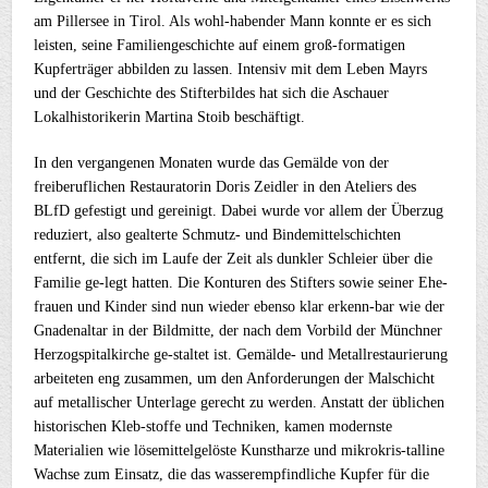
am Pillersee in Tirol. Als wohl-habender Mann konnte er es sich
leisten, seine Familiengeschichte auf einem groß-formatigen
Kupferträger abbilden zu lassen. Intensiv mit dem Leben Mayrs
und der Geschichte des Stifterbildes hat sich die Aschauer
Lokalhistorikerin Martina Stoib beschäftigt.
In den vergangenen Monaten wurde das Gemälde von der
freiberuflichen Restauratorin Doris Zeidler in den Ateliers des
BLfD gefestigt und gereinigt. Dabei wurde vor allem der Überzug
reduziert, also gealterte Schmutz- und Bindemittelschichten
entfernt, die sich im Laufe der Zeit als dunkler Schleier über die
Familie ge-legt hatten. Die Konturen des Stifters sowie seiner Ehe-
frauen und Kinder sind nun wieder ebenso klar erkenn-bar wie der
Gnadenaltar in der Bildmitte, der nach dem Vorbild der Münchner
Herzogspitalkirche ge-staltet ist. Gemälde- und Metallrestaurierung
arbeiteten eng zusammen, um den Anforderungen der Malschicht
auf metallischer Unterlage gerecht zu werden. Anstatt der üblichen
historischen Kleb-stoffe und Techniken, kamen modernste
Materialien wie lösemittelgelöste Kunstharze und mikrokris-talline
Wachse zum Einsatz, die das wasserempfindliche Kupfer für die