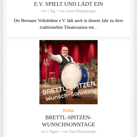
E.V. SPIELT UND LÄDT EIN
vor 1 Tag
von
Anton Hötzelsperger
Die Bernauer Volksbühne e.V. lädt auch in diesem Jahr zu ihrer
traditionellen Theater­saison ein...
Kultur
BRETTL-SPITZEN-
WUNSCHSONNTAGE
vor 2 Tagen
von
Toni Hötzelsperger