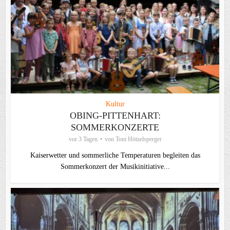
Kultur
OBING-PITTENHART:
SOMMERKONZERTE
vor 3 Tagen
von
Toni Hötzelsperger
Kaiserwetter und sommerliche Temperaturen begleiten das
Sommerkonzert der Musikinitiative...