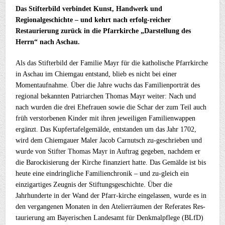
Das Stifterbild verbindet Kunst, Handwerk und
Regionalgeschichte – und kehrt nach erfolg-reicher
Restaurierung zurück in die Pfarrkirche „Darstellung des
Herrn“ nach Aschau.
Als das Stifterbild der Familie Mayr für die katholische Pfarrkirche
in Aschau im Chiemgau entstand, blieb es nicht bei einer
Momentaufnahme. Über die Jahre wuchs das Familienporträt des
regional bekannten Patriarchen Thomas Mayr weiter: Nach und
nach wurden die drei Ehefrauen sowie die Schar der zum Teil auch
früh verstorbenen Kinder mit ihren jeweiligen Familienwappen
ergänzt. Das Kupfertafelgemälde, entstanden um das Jahr 1702,
wird dem Chiemgauer Maler Jacob Carnutsch zu-geschrieben und
wurde von Stifter Thomas Mayr in Auftrag gegeben, nachdem er
die Barockisierung der Kirche finanziert hatte. Das Gemälde ist bis
heute eine eindringliche Familienchronik – und zu-gleich ein
einzigartiges Zeugnis der Stiftungsgeschichte. Über die
Jahrhunderte in der Wand der Pfarr-kirche eingelassen, wurde es in
den vergangenen Monaten in den Atelierräumen der Referates Res-
taurierung am Bayerischen Landesamt für Denkmalpflege (BLfD)