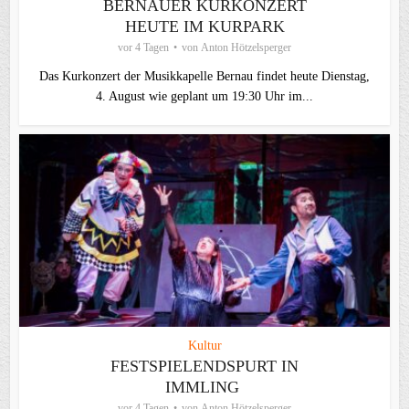
BERNAUER KURKONZERT
HEUTE IM KURPARK
vor 4 Tagen
von
Anton Hötzelsperger
Das Kurkonzert der Musikkapelle Bernau findet heute Dienstag,
4. August wie geplant um 19:30 Uhr im...
Kultur
FESTSPIELENDSPURT IN
IMMLING
vor 4 Tagen
von
Anton Hötzelsperger