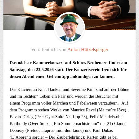
Veröffentlicht von
Anton Hötzelsperger
Das nächste Kammerkonzert auf Schloss Neubeuern findet am
Samstag, den 23.5.2026 statt. Der Konzertverein freut sich für
diesen Abend einen Geheimtipp ankündigen zu können.
Das Klavierduo Knut Hanßen und Severine Kim sind auf der Bühne
und im „echten“ Leben ein Paar und werden die Besucher mit
einem Programm voller Märchen und Fabelwesen verzaubern. Auf
dem Programm stehen Werke von Maurice Ravel (Ma me`re Iòye) ,
Edvard Grieg (Peer Gynt Suite Nr. 1 op.23), Felix Mendelssohn
Bartholdy (Overtüre zu „Ein Sommernachtstraum“ op. 21) Claude
Debussy (Prelude aÌàpres-midi dùn faune) und Paul Dukas
(L`Apprenti sorcier – Der Zauberlehrling); Karten gibt es bei