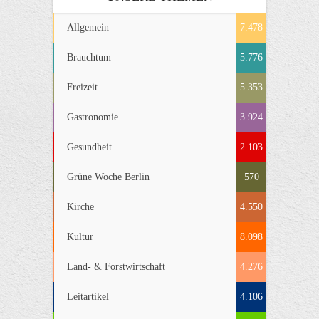
Allgemein
7.478
Brauchtum
5.776
Freizeit
5.353
Gastronomie
3.924
Gesundheit
2.103
Grüne Woche Berlin
570
Kirche
4.550
Kultur
8.098
Land- & Forstwirtschaft
4.276
Leitartikel
4.106