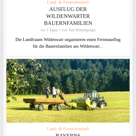
Land- & Forstwirtschaft
AUSFLUG DER
WILDENWARTER
BAUERNFAMILIEN
vor 3 Tagen
von
Toni Hötzelsperger
Die Landfrauen Wildenwart organisieren einen Ferienausflug
für die Bauernfamilien aus Wildenwart...
Land- & Forstwirtschaft
BAYERNS