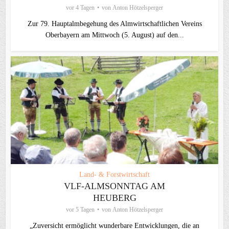
vor 4 Tagen
von
Anton Hötzelsperger
Zur 79. Hauptalmbegehung des Almwirtschaftlichen Vereins
Oberbayern am Mittwoch (5. August) auf den...
Land- & Forstwirtschaft
VLF-ALMSONNTAG AM
HEUBERG
vor 5 Tagen
von
Anton Hötzelsperger
„Zuversicht ermöglicht wunderbare Entwicklungen, die an