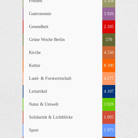
Freizeit
5.354
Gastronomie
3.926
Gesundheit
2.105
Grüne Woche Berlin
570
Kirche
4.550
Kultur
8.100
Land- & Forstwirtschaft
4.277
Leitartikel
4.107
Natur & Umwelt
3.928
Solidarität & Lichtblicke
1.095
Sport
1.975