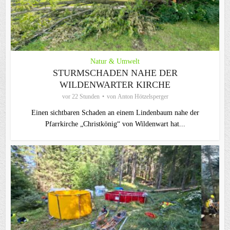
Natur & Umwelt
STURMSCHADEN NAHE DER
WILDENWARTER KIRCHE
vor 22 Stunden
von
Anton Hötzelsperger
Einen sichtbaren Schaden an einem Lindenbaum nahe der
Pfarrkirche „Christkönig“ von Wildenwart hat...