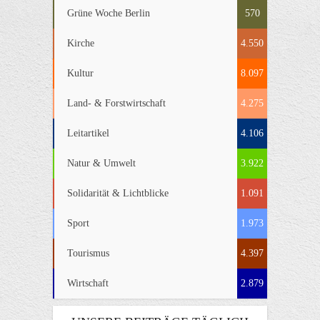
Grüne Woche Berlin
570
Kirche
4.550
Kultur
8.097
Land- & Forstwirtschaft
4.275
Leitartikel
4.106
Natur & Umwelt
3.922
Solidarität & Lichtblicke
1.091
Sport
1.973
Tourismus
4.397
Wirtschaft
2.879