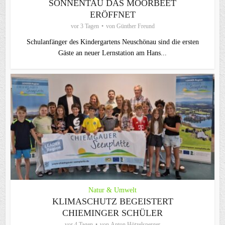
SONNENTAU DAS MOORBEET
ERÖFFNET
vor 3 Tagen
von
Günther Freund
Schulanfänger des Kindergartens Neuschönau sind die ersten
Gäste an neuer Lernstation am Hans...
Natur & Umwelt
KLIMASCHUTZ BEGEISTERT
CHIEMINGER SCHÜLER
vor 4 Tagen
von
Anton Hötzelsperger