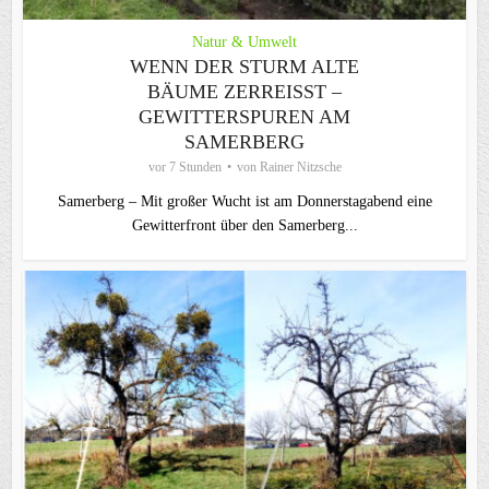
Natur & Umwelt
WENN DER STURM ALTE
BÄUME ZERREISST – G
EWITTERSPUREN AM S
AMERBERG
vor 7 Stunden
von
Rainer Nitzsche
Samerberg – Mit großer Wucht ist am Donnerstagabend eine
Gewitterfront über den Samerberg...