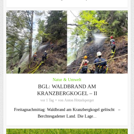
Natur & Umwelt
BGL: WALDBRAND AM
KRANZBERGKOGEL – II
vor 1 Tag
von
Anton Hötzelsperger
Freitagnachmittag: Waldbrand am Kranzbergkogel gelöscht –
Berchtesgadener Land. Die Lage...