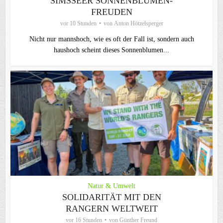
SIMSSEER SONNENBLUMEN-
FREUDEN
vor 10 Stunden
von
Anton Hötzelsperger
Nicht nur mannshoch, wie es oft der Fall ist, sondern auch
haushoch scheint dieses Sonnenblumen...
Natur & Umwelt
SOLIDARITÄT MIT DEN
RANGERN WELTWEIT
vor 16 Stunden
von
Günther Freund