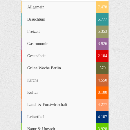
Allgemein
7.478
Brauchtum
5.777
Freizeit
5.353
Gastronomie
3.926
Gesundheit
2.104
Grüne Woche Berlin
570
Kirche
4.550
Kultur
8.100
Land- & Forstwirtschaft
4.277
Leitartikel
4.107
Natur & Umwelt
3.928