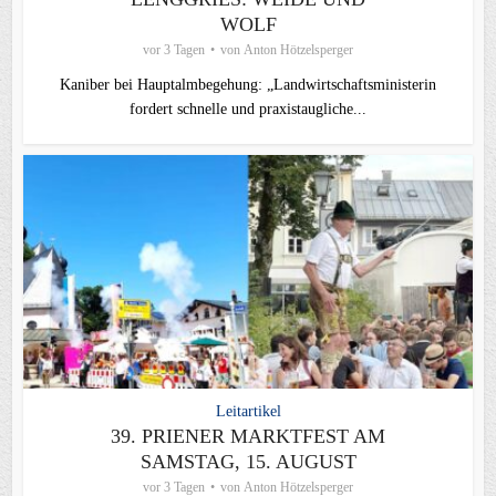
WOLF
vor 3 Tagen
von
Anton Hötzelsperger
Kaniber bei Hauptalmbegehung: „Landwirtschaftsministerin
fordert schnelle und praxistaugliche...
Leitartikel
39. PRIENER MARKTFEST AM
SAMSTAG, 15. AUGUST
vor 3 Tagen
von
Anton Hötzelsperger