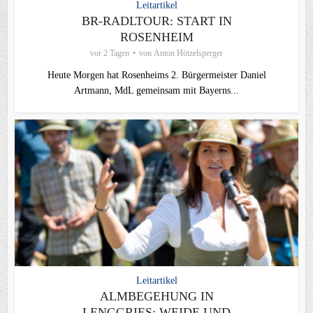
Leitartikel
BR-RADLTOUR: START IN
ROSENHEIM
vor 2 Tagen
von
Anton Hötzelsperger
Heute Morgen hat Rosenheims 2. Bürgermeister Daniel
Artmann, MdL gemeinsam mit Bayerns...
Leitartikel
ALMBEGEHUNG IN
LENGGRIES: WEIDE UND